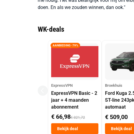
me nodig. Het was belangrijk voor mij om erbi
doen. En als we zouden winnen, dan ook."
WK-deals
AANBIEDING -79%
ExpressVPN
Broekhuis
ExpressVPN Basic - 2
Ford Kuga 2.
jaar + 4 maanden
ST-line 243p
abonnement
automaat
€ 66,98
€ 509,00
€ 321,72
Bekijk deal
Bekijk deal