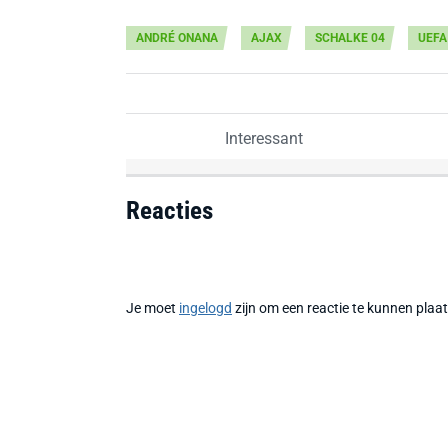
ANDRÉ ONANA
AJAX
SCHALKE 04
UEFA
Interessant
Reacties
Je moet
ingelogd
zijn om een reactie te kunnen plaa