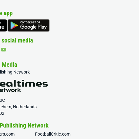
e app
 social media
& Media
blishing Network
20C
nchem, Netherlands
02
 Publishing Network
fers.com
FootballCritic.com