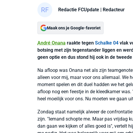
Redactie FCUpdate
| Redacteur
Maak ons je Google-favoriet
André Onana
raakte tegen
Schalke 04
vlak v
botsing met zijn tegenstander liggen en we
geen optie en dus stond hij ook in de tweede 
Na afloop was Onana net als zijn teamgenoten 
alleen voor mij, maar voor ons allemaal. We h
moment spelen en dit duel hadden we het geluk
afloop nog een feestje in de kleedkamer was.
heel moeilijk voor ons. Nu moeten we gaan ui
Zondag staat namelijk alweer de confrontati
zijn. "Iemand schopte me. Maar pas vrijdag k
dan gaan we kijken of alles goed is", vertelt h