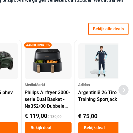
j te zijn. Als we gingen verliezen, dan zouden we dat samen
Bekijk alle deals
AANBIEDING -8%
MediaMarkt
Adidas
5 phev
Philips Airfryer 3000-
Argentinië 26 Tiro
k
serie Dual Basket -
Training Sportjack
Na352/00 Dubbele
Mand 9 L Tot 6
€ 119,00
€ 75,00
€ 130,00
Personen
Heteluchtfriteuse
Bekijk deal
Bekijk deal