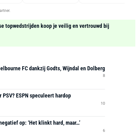
Zwart
artner.
se topwedstrijden koop je veilig en vertrouwd bij
helbourne FC dankzij Godts, Wijndal en Dolberg
8
ar PSV? ESPN speculeert hardop
10
negatief op: ‘Het klinkt hard, maar…’
6