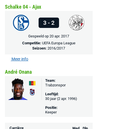
Schalke 04 - Ajax
3 - 2
Gespeeld op 20 apr. 2017
Competitie:
UEFA Europa League
Seizoen:
2016/2017
Meer info
André Onana
Team:
Trabzonspor
Leeftijd:
30 jaar (2 apr. 1996)
Positie:
Keeper
Carrière
Wed.
Dlp.