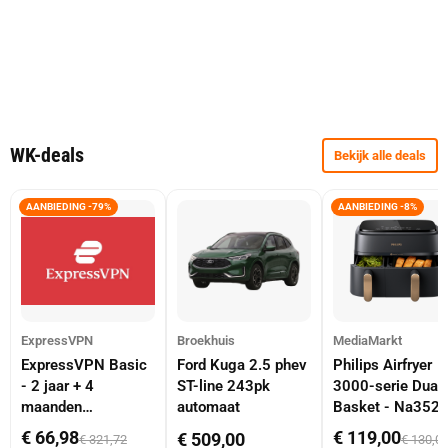
WK-deals
Bekijk alle deals
AANBIEDING -79%
AANBIEDING -8%
ExpressVPN
Broekhuis
MediaMarkt
ExpressVPN Basic
Ford Kuga 2.5 phev
Philips Airfryer
- 2 jaar + 4
ST-line 243pk
3000-serie Dual
maanden
automaat
Basket - Na352
abonnement
Dubbele Mand 9 
€ 66,98
€ 119,00
€ 509,00
€ 321,72
€ 130,0