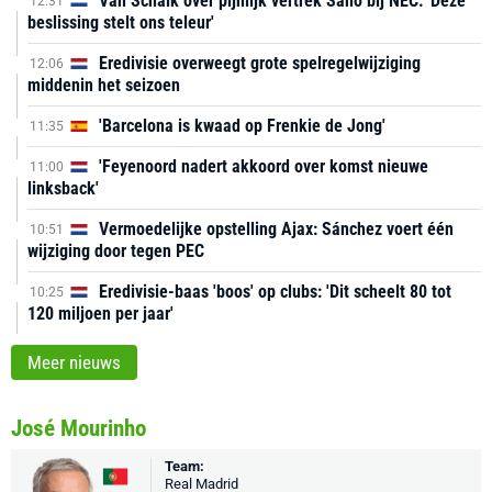
Van Schaik over pijnlijk vertrek Sano bij NEC: 'Deze
12:31
beslissing stelt ons teleur'
Eredivisie overweegt grote spelregelwijziging
12:06
middenin het seizoen
'Barcelona is kwaad op Frenkie de Jong'
11:35
'Feyenoord nadert akkoord over komst nieuwe
11:00
linksback'
Vermoedelijke opstelling Ajax: Sánchez voert één
10:51
wijziging door tegen PEC
Eredivisie-baas 'boos' op clubs: 'Dit scheelt 80 tot
10:25
120 miljoen per jaar'
Meer nieuws
José Mourinho
Team:
Real Madrid