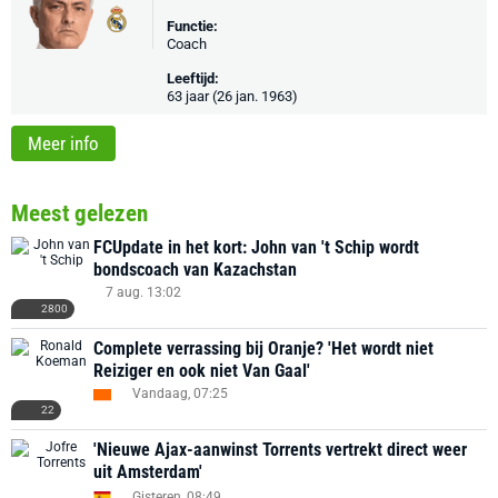
Functie:
Coach
Leeftijd:
63 jaar (26 jan. 1963)
Meer info
Meest gelezen
FCUpdate in het kort: John van 't Schip wordt
bondscoach van Kazachstan
7 aug. 13:02
2800
Complete verrassing bij Oranje? 'Het wordt niet
Reiziger en ook niet Van Gaal'
Vandaag, 07:25
22
'Nieuwe Ajax-aanwinst Torrents vertrekt direct weer
uit Amsterdam'
Gisteren, 08:49