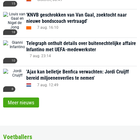
15
'KNVB geschrokken van Van Gaal, zoektocht naar
nieuwe bondscoach vertraagd'
7 aug. 16:10
18
Telegraph onthult details over buitenechtelijke affaire
Infantino met UEFA-medewerkster
7 aug. 23:14
10
'Ajax kan belletje Benfica verwachten: Jordi Cruijff
bereid miljoenenverlies te nemen'
7 aug. 12:49
8
Meer nieuws
Voetballers