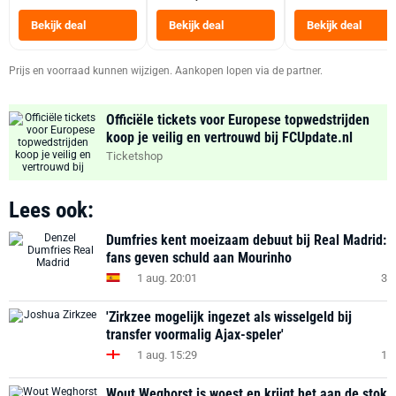
Tot 6 Personen
Heteluchtfriteus
Bekijk deal
Bekijk deal
Bekijk deal
Zwart
Prijs en voorraad kunnen wijzigen. Aankopen lopen via de partner.
Officiële tickets voor Europese topwedstrijden
koop je veilig en vertrouwd bij FCUpdate.nl
Ticketshop
Lees ook:
Dumfries kent moeizaam debuut bij Real Madrid:
fans geven schuld aan Mourinho
1 aug. 20:01
3
'Zirkzee mogelijk ingezet als wisselgeld bij
transfer voormalig Ajax-speler'
1 aug. 15:29
1
Wout Weghorst is woest en krijgt het aan de stok