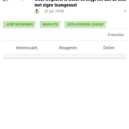
met eigen teamgenoot
31 jul. 10:00
1
JOSÉ MOURINHO
MAN UTD
UEFA EUROPA LEAGUE
0 reacties
Interessant
Reageren
Delen