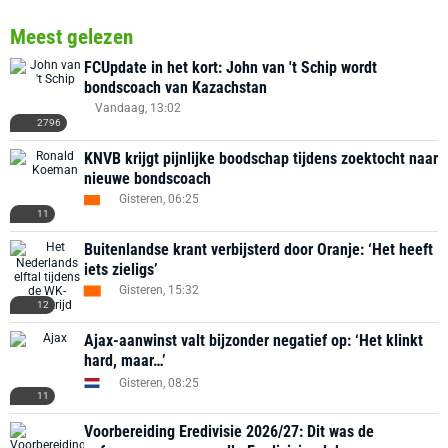
Meest gelezen
FCUpdate in het kort: John van 't Schip wordt
bondscoach van Kazachstan
Vandaag, 13:02
2796
KNVB krijgt pijnlijke boodschap tijdens zoektocht naar
nieuwe bondscoach
Gisteren, 06:25
11
Buitenlandse krant verbijsterd door Oranje: ‘Het heeft
iets zieligs’
Gisteren, 15:32
12
Ajax-aanwinst valt bijzonder negatief op: ‘Het klinkt
hard, maar…’
Gisteren, 08:25
11
Voorbereiding Eredivisie 2026/27: Dit was de