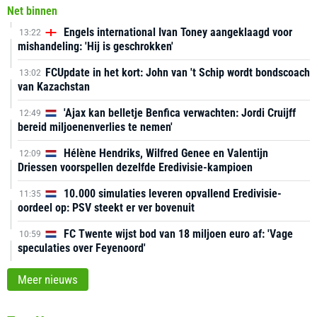
Net binnen
Engels international Ivan Toney aangeklaagd voor
13:22
mishandeling: 'Hij is geschrokken'
FCUpdate in het kort: John van 't Schip wordt bondscoach
13:02
van Kazachstan
'Ajax kan belletje Benfica verwachten: Jordi Cruijff
12:49
bereid miljoenenverlies te nemen'
Hélène Hendriks, Wilfred Genee en Valentijn
12:09
Driessen voorspellen dezelfde Eredivisie-kampioen
10.000 simulaties leveren opvallend Eredivisie-
11:35
oordeel op: PSV steekt er ver bovenuit
FC Twente wijst bod van 18 miljoen euro af: 'Vage
10:59
speculaties over Feyenoord'
Meer nieuws