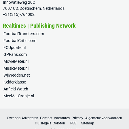
Innovatieweg 20C
7007 CD, Doetinchem, Netherlands
+31(315)-764002
Realtimes | Publishing Network
FootballTransfers.com
FootballCritic.com
FCUpdate.nl
GPFans.com
MovieMeter.nl
MusicMeter.nl
WijWedden.net
Kelderklasse
Anfield Watch
MeeMetOranje.nl
Over ons
Adverteren
Contact
Vacatures
Privacy
Algemene voorwaarden
Huisregels
Colofon
RSS
Sitemap