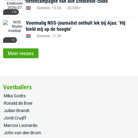
oefencampagne van alle Eredivisie-clubs
Gisteren, 15:50
20.000+
146
Voormalig NOS-journalist onthult lek bij Ajax: ‘Hij
hield mij op de hoogte'
Gisteren, 11:39
12
Meer nieuws
Voetballers
Mika Godts
Ronald de Boer
Julian Brandt
Jordi Cruijff
Marcos Leonardo
John van den Brom