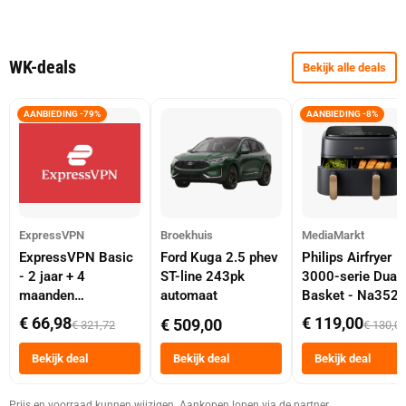
WK-deals
Bekijk alle deals
AANBIEDING -79%
AANBIEDING -8%
ExpressVPN
Broekhuis
MediaMarkt
ExpressVPN Basic
Ford Kuga 2.5 phev
Philips Airfryer
- 2 jaar + 4
ST-line 243pk
3000-serie Dual
maanden
automaat
Basket - Na352
abonnement
Dubbele Mand 9 
€ 66,98
€ 119,00
€ 509,00
€ 321,72
€ 130,0
Tot 6 Personen
Heteluchtfriteus
Bekijk deal
Bekijk deal
Bekijk deal
Zwart
Prijs en voorraad kunnen wijzigen. Aankopen lopen via de partner.