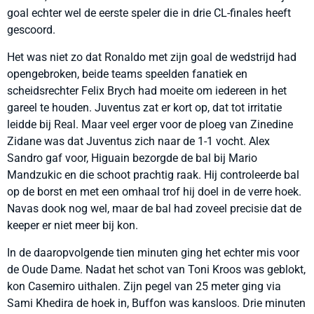
goal echter wel de eerste speler die in drie CL-finales heeft
gescoord.
Het was niet zo dat Ronaldo met zijn goal de wedstrijd had
opengebroken, beide teams speelden fanatiek en
scheidsrechter Felix Brych had moeite om iedereen in het
gareel te houden. Juventus zat er kort op, dat tot irritatie
leidde bij Real. Maar veel erger voor de ploeg van Zinedine
Zidane was dat Juventus zich naar de 1-1 vocht. Alex
Sandro gaf voor, Higuain bezorgde de bal bij Mario
Mandzukic en die schoot prachtig raak. Hij controleerde bal
op de borst en met een omhaal trof hij doel in de verre hoek.
Navas dook nog wel, maar de bal had zoveel precisie dat de
keeper er niet meer bij kon.
In de daaropvolgende tien minuten ging het echter mis voor
de Oude Dame. Nadat het schot van Toni Kroos was geblokt,
kon Casemiro uithalen. Zijn pegel van 25 meter ging via
Sami Khedira de hoek in, Buffon was kansloos. Drie minuten