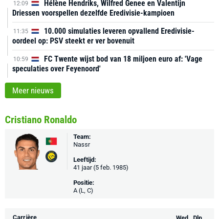
Hélène Hendriks, Wilfred Genee en Valentijn
12:09
Driessen voorspellen dezelfde Eredivisie-kampioen
10.000 simulaties leveren opvallend Eredivisie-
11:35
oordeel op: PSV steekt er ver bovenuit
FC Twente wijst bod van 18 miljoen euro af: 'Vage
10:59
speculaties over Feyenoord'
Meer nieuws
Cristiano Ronaldo
Team:
Nassr
Leeftijd:
41 jaar (5 feb. 1985)
Positie:
A (L, C)
Carrière
Wed.
Dlp.