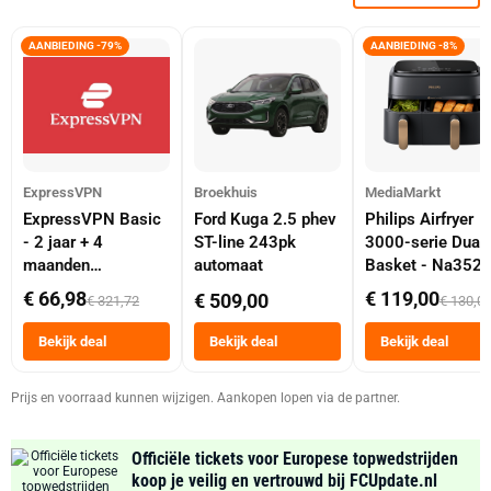
AANBIEDING -79%
AANBIEDING -8%
ExpressVPN
Broekhuis
MediaMarkt
ExpressVPN Basic
Ford Kuga 2.5 phev
Philips Airfryer
- 2 jaar + 4
ST-line 243pk
3000-serie Dual
maanden
automaat
Basket - Na352
abonnement
Dubbele Mand 9 
€ 66,98
€ 119,00
€ 509,00
€ 321,72
€ 130,0
Tot 6 Personen
Heteluchtfriteus
Bekijk deal
Bekijk deal
Bekijk deal
Zwart
Prijs en voorraad kunnen wijzigen. Aankopen lopen via de partner.
Officiële tickets voor Europese topwedstrijden
koop je veilig en vertrouwd bij FCUpdate.nl