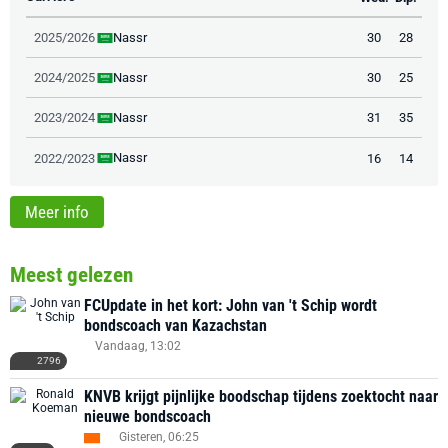
Nassr
2025/2026
30
28
Nassr
2024/2025
30
25
Nassr
2023/2024
31
35
Nassr
2022/2023
16
14
Meer info
Meest gelezen
FCUpdate in het kort: John van 't Schip wordt
bondscoach van Kazachstan
Vandaag, 13:02
2796
KNVB krijgt pijnlijke boodschap tijdens zoektocht naar
nieuwe bondscoach
Gisteren, 06:25