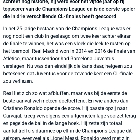
schreef nog historie, hij werd voor het vijfde jaar op rij
topscorer van de Champions League en is de eerste speler
die in drie verschillende CL-finales heeft gescoord
In het 25-jarige bestaan van de Champions League was er
nog nooit een club in geslaagd om twee keer achter elkaar
de finale te winnen, het was een vloek die leek te rusten op
het toernooi. Real Madrid won in 2014 en 2016 de finale van
Atlético, maar tussendoor had Barcelona Juventus
verslagen. Nu was dan eindelijk die kans daar, hetgeen zou
betekenen dat Juventus voor de zevende keer een CL-finale
zou verliezen.
Real liet zich zo wat afbluffen, maar was bij de eerste de
beste aanval wel meteen doeltreffend. En wie anders dan
Cristiano Ronaldo opende de score. Hij passte opzij naar
Carvajal, kreeg vervolgens een uitgemeten lage voorzet terug
en pegelde de bal in de lange hoek. Hij zette zijn totaal
aantal treffers daarmee op elf in de Champions League dit
seizoen, evenveel als Lionel Messi. Ronaldo werd met zijn