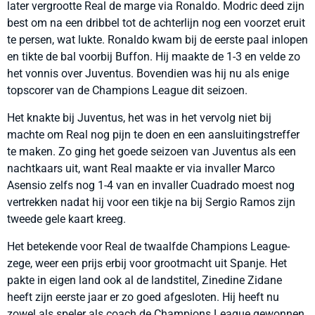
later vergrootte Real de marge via Ronaldo. Modric deed zijn
best om na een dribbel tot de achterlijn nog een voorzet eruit
te persen, wat lukte. Ronaldo kwam bij de eerste paal inlopen
en tikte de bal voorbij Buffon. Hij maakte de 1-3 en velde zo
het vonnis over Juventus. Bovendien was hij nu als enige
topscorer van de Champions League dit seizoen.
Het knakte bij Juventus, het was in het vervolg niet bij
machte om Real nog pijn te doen en een aansluitingstreffer
te maken. Zo ging het goede seizoen van Juventus als een
nachtkaars uit, want Real maakte er via invaller Marco
Asensio zelfs nog 1-4 van en invaller Cuadrado moest nog
vertrekken nadat hij voor een tikje na bij Sergio Ramos zijn
tweede gele kaart kreeg.
Het betekende voor Real de twaalfde Champions League-
zege, weer een prijs erbij voor grootmacht uit Spanje. Het
pakte in eigen land ook al de landstitel, Zinedine Zidane
heeft zijn eerste jaar er zo goed afgesloten. Hij heeft nu
zowel als speler als coach de Champions League gewonnen