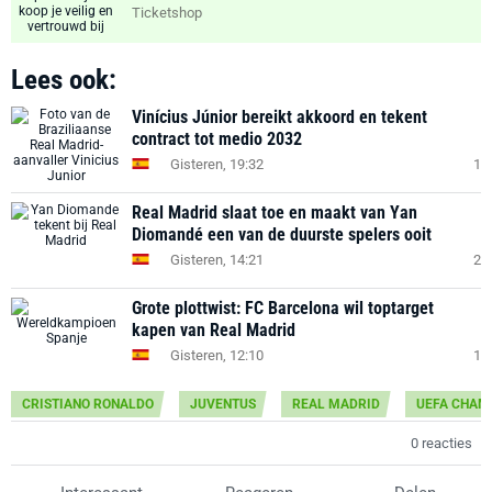
Ticketshop
Lees ook:
Vinícius Júnior bereikt akkoord en tekent
contract tot medio 2032
Gisteren, 19:32
1
Real Madrid slaat toe en maakt van Yan
Diomandé een van de duurste spelers ooit
Gisteren, 14:21
2
Grote plottwist: FC Barcelona wil toptarget
kapen van Real Madrid
Gisteren, 12:10
1
CRISTIANO RONALDO
JUVENTUS
REAL MADRID
UEFA CHAM
0 reacties