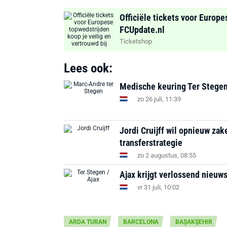
Officiële tickets voor Europe
FCUpdate.nl
Ticketshop
Lees ook:
Medische keuring Ter Stegen b
zo 26 juli, 11:39
Jordi Cruijff wil opnieuw za
transferstrategie
zo 2 augustus, 08:55
Ajax krijgt verlossend nieuw
vr 31 juli, 10:02
ARDA TURAN
BARCELONA
BAŞAKŞEHIR