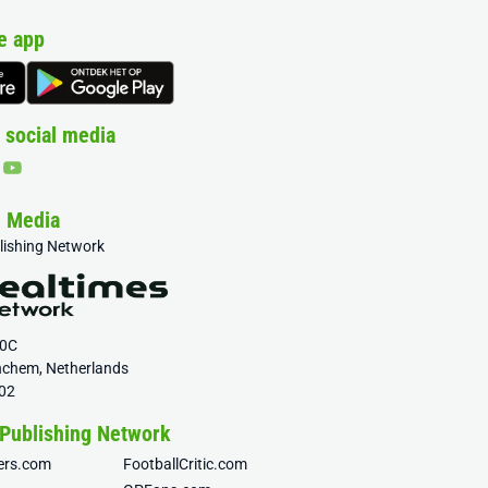
e app
 social media
& Media
blishing Network
20C
nchem, Netherlands
02
 Publishing Network
fers.com
FootballCritic.com