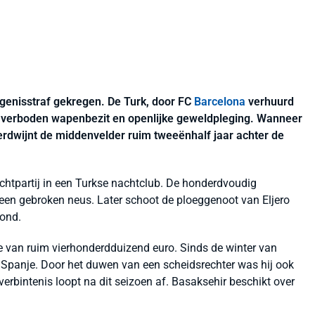
genisstraf gekregen. De Turk, door FC
Barcelona
verhuurd
or verboden wapenbezit en openlijke geweldpleging. Wanneer
verdwijnt de middenvelder ruim tweeënhalf jaar achter de
echtpartij in een Turkse nachtclub. De honderdvoudig
 een gebroken neus. Later schoot de ploeggenoot van Eljero
rond.
te van ruim vierhonderdduizend euro. Sinds de winter van
 Spanje. Door het duwen van een scheidsrechter was hij ook
erbintenis loopt na dit seizoen af. Basaksehir beschikt over