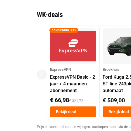
WK-deals
AANBIEDING -79%
ExpressVPN
Broekhuis
ExpressVPN Basic - 2
Ford Kuga 2.
jaar + 4 maanden
ST-line 243p
abonnement
automaat
€ 66,98
€ 509,00
€ 321,72
Bekijk deal
Bekijk deal
Prijs en voorraad kunnen wijzigen. Aankopen lopen via de p