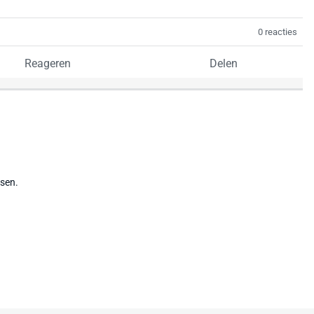
0 reacties
Reageren
Delen
tsen.