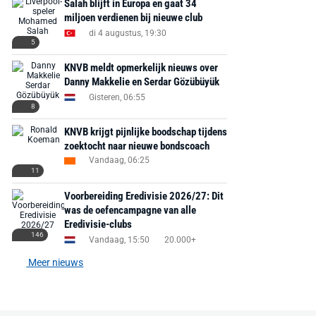
Salah blijft in Europa en gaat 34
miljoen verdienen bij nieuwe club
di 4 augustus, 19:30
5
KNVB meldt opmerkelijk nieuws over
Danny Makkelie en Serdar Gözübüyük
Gisteren, 06:55
8
KNVB krijgt pijnlijke boodschap tijdens
zoektocht naar nieuwe bondscoach
Vandaag, 06:25
11
Voorbereiding Eredivisie 2026/27: Dit
was de oefencampagne van alle
Eredivisie-clubs
146
Vandaag, 15:50
20.000+
Meer nieuws