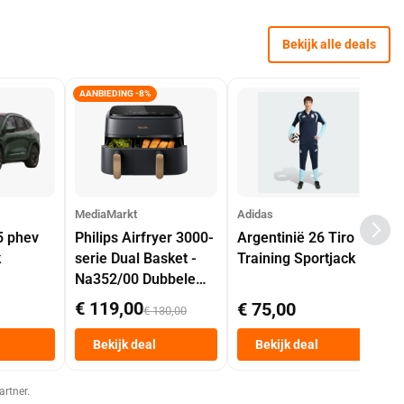
Bekijk alle deals
AANBIEDING -8%
MediaMarkt
Adidas
5 phev
Philips Airfryer 3000-
Argentinië 26 Tiro
k
serie Dual Basket -
Training Sportjack
Na352/00 Dubbele
Mand 9 L Tot 6
€ 119,00
€ 75,00
€ 130,00
Personen
Heteluchtfriteuse
Bekijk deal
Bekijk deal
Zwart
artner.