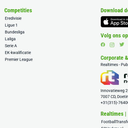
Competities
Download d
Eredivisie
Ligue 1
Bundesliga
Volg ons op
Laliga
Serie A
EK-kwalificatie
Corporate 
Premier League
Realtimes - Pu
Innovatieweg 
7007 CD, Doeti
+31(315)-7640
Realtimes |
FootballTrans