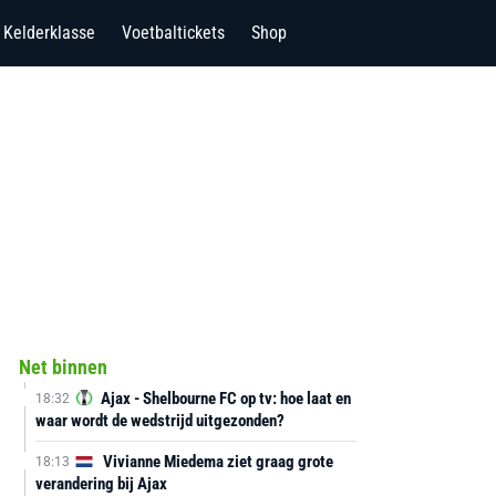
Kelderklasse
Voetbaltickets
Shop
Net binnen
Ajax - Shelbourne FC op tv: hoe laat en
18:32
waar wordt de wedstrijd uitgezonden?
Vivianne Miedema ziet graag grote
18:13
verandering bij Ajax