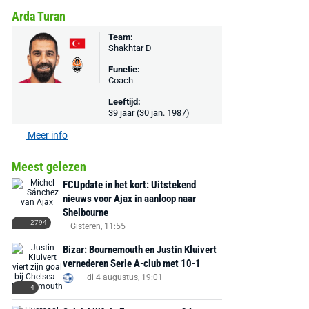
Arda Turan
Team:
Shakhtar D
Functie:
Coach
Leeftijd:
39 jaar (30 jan. 1987)
Meer info
Meest gelezen
FCUpdate in het kort: Uitstekend
nieuws voor Ajax in aanloop naar
Shelbourne
2794
Gisteren, 11:55
Bizar: Bournemouth en Justin Kluivert
vernederen Serie A-club met 10-1
di 4 augustus, 19:01
4