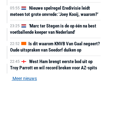
Nieuwe spelregel Eredivisie leidt
05:55
meteen tot grote onvrede: 'Joey Kooij, waarom?'
'Marc ter Stegen is de op één na best
23:25
voetballende keeper van Nederland'
Is dit waarom KNVB Van Gaal negeert?
22:52
Oude uitspraken van Seedorf duiken op
West Ham brengt eerste bod uit op
22:45
Troy Parrott en wil record breken voor AZ-spits
Meer nieuws