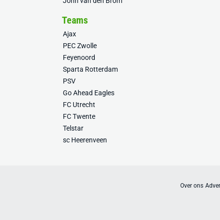
John van den Brom
Teams
Ajax
PEC Zwolle
Feyenoord
Sparta Rotterdam
PSV
Go Ahead Eagles
FC Utrecht
FC Twente
Telstar
sc Heerenveen
Over ons
Adver