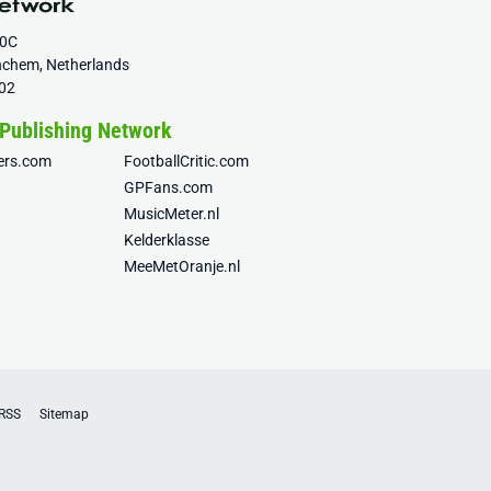
20C
nchem, Netherlands
02
 Publishing Network
fers.com
FootballCritic.com
GPFans.com
MusicMeter.nl
Kelderklasse
MeeMetOranje.nl
RSS
Sitemap