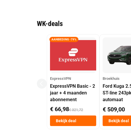
WK-deals
AANBIEDING -79%
ExpressVPN
Broekhuis
ExpressVPN Basic - 2
Ford Kuga 2.
jaar + 4 maanden
ST-line 243p
abonnement
automaat
€ 66,98
€ 509,00
€ 321,72
Bekijk deal
Bekijk deal