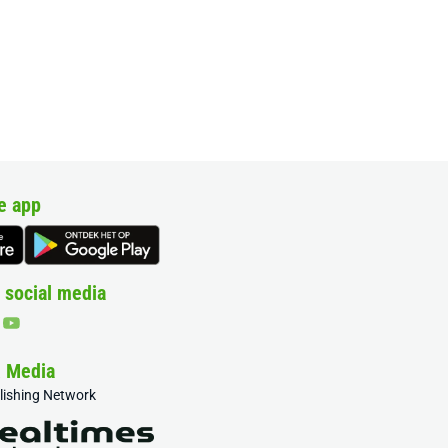
e app
 social media
& Media
blishing Network