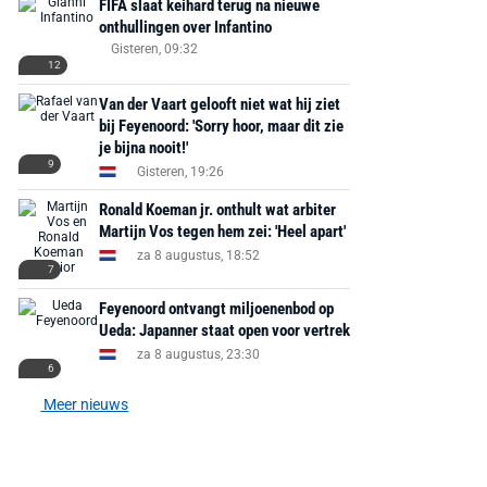
FIFA slaat keihard terug na nieuwe
onthullingen over Infantino
Gisteren, 09:32
12
Van der Vaart gelooft niet wat hij ziet
bij Feyenoord: 'Sorry hoor, maar dit zie
je bijna nooit!'
9
Gisteren, 19:26
Ronald Koeman jr. onthult wat arbiter
Martijn Vos tegen hem zei: 'Heel apart'
za 8 augustus, 18:52
7
Feyenoord ontvangt miljoenenbod op
Ueda: Japanner staat open voor vertrek
za 8 augustus, 23:30
6
Meer nieuws