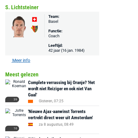
S. Lichtsteiner
Team:
Basel
Functie:
Coach
AANBIEDING -40%
AANBIEDING -19%
Leeftijd:
42 jaar (16 jan. 1984)
Meer info
Meest gelezen
Complete verrassing bij Oranje? 'Het
MediaMarkt
Adidas
MediaMarkt
wordt niet Reiziger en ook niet Van
EA Sports FC 26 -
F50 Messi Elite Firm
Sonos Arc Ul
Gaal'
PlayStation 5
Ground Boots Kids
Soundbar Zw
39
Gisteren, 07:25
'Nieuwe Ajax-aanwinst Torrents
€ 78,00
€ 888,00
€ 29,99
€ 130,00
€ 
vertrekt direct weer uit Amsterdam'
za 8 augustus, 08:49
Bekijk deal
Bekijk deal
Bekijk deal
16