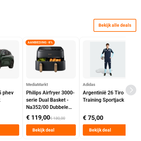
Bekijk alle deals
AANBIEDING -8%
MediaMarkt
Adidas
5 phev
Philips Airfryer 3000-
Argentinië 26 Tiro
k
serie Dual Basket -
Training Sportjack
Na352/00 Dubbele
Mand 9 L Tot 6
€ 119,00
€ 75,00
€ 130,00
Personen
Heteluchtfriteuse
Bekijk deal
Bekijk deal
Zwart