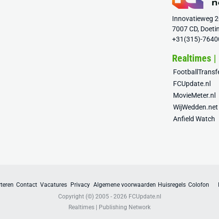
Innovatieweg 
7007 CD, Doeti
+31(315)-7640
Realtimes |
FootballTrans
FCUpdate.nl
MovieMeter.nl
WijWedden.net
Anfield Watch
teren
Contact
Vacatures
Privacy
Algemene voorwaarden
Huisregels
Colofon
Copyright (©) 2005 - 2026
FCUpdate.nl
Realtimes | Publishing Network