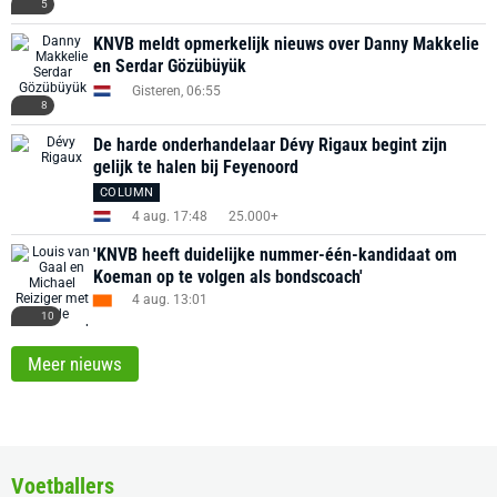
5
KNVB meldt opmerkelijk nieuws over Danny Makkelie
en Serdar Gözübüyük
Gisteren, 06:55
8
De harde onderhandelaar Dévy Rigaux begint zijn
gelijk te halen bij Feyenoord
COLUMN
4 aug. 17:48
25.000+
'KNVB heeft duidelijke nummer-één-kandidaat om
Koeman op te volgen als bondscoach'
4 aug. 13:01
10
Meer nieuws
Voetballers