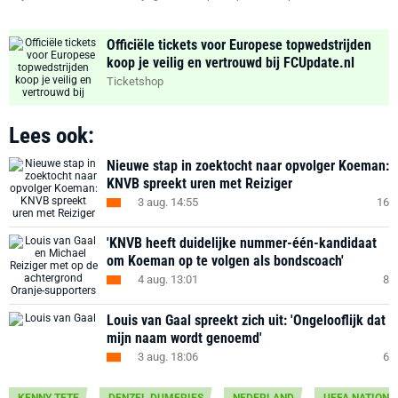
Officiële tickets voor Europese topwedstrijden
koop je veilig en vertrouwd bij FCUpdate.nl
Ticketshop
Lees ook:
Nieuwe stap in zoektocht naar opvolger Koeman:
KNVB spreekt uren met Reiziger
3 aug. 14:55
16
'KNVB heeft duidelijke nummer-één-kandidaat
om Koeman op te volgen als bondscoach'
4 aug. 13:01
8
Louis van Gaal spreekt zich uit: 'Ongelooflijk dat
mijn naam wordt genoemd'
3 aug. 18:06
6