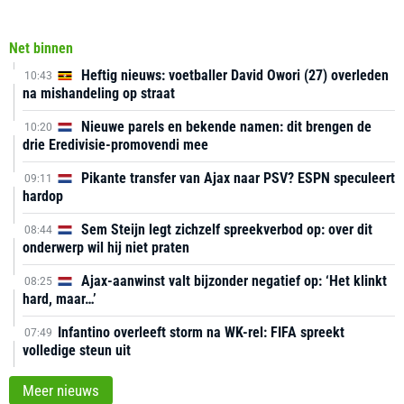
Net binnen
Heftig nieuws: voetballer David Owori (27) overleden
10:43
na mishandeling op straat
Nieuwe parels en bekende namen: dit brengen de
10:20
drie Eredivisie-promovendi mee
Pikante transfer van Ajax naar PSV? ESPN speculeert
09:11
hardop
Sem Steijn legt zichzelf spreekverbod op: over dit
08:44
onderwerp wil hij niet praten
Ajax-aanwinst valt bijzonder negatief op: ‘Het klinkt
08:25
hard, maar…’
Infantino overleeft storm na WK-rel: FIFA spreekt
07:49
volledige steun uit
Meer nieuws