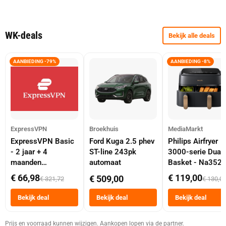
WK-deals
Bekijk alle deals
AANBIEDING -79%
AANBIEDING -8%
ExpressVPN
Broekhuis
MediaMarkt
ExpressVPN Basic
Ford Kuga 2.5 phev
Philips Airfryer
- 2 jaar + 4
ST-line 243pk
3000-serie Dual
maanden
automaat
Basket - Na352
abonnement
Dubbele Mand 9 
€ 66,98
€ 119,00
€ 509,00
€ 321,72
€ 130,0
Tot 6 Personen
Heteluchtfriteus
Bekijk deal
Bekijk deal
Bekijk deal
Zwart
Prijs en voorraad kunnen wijzigen. Aankopen lopen via de partner.