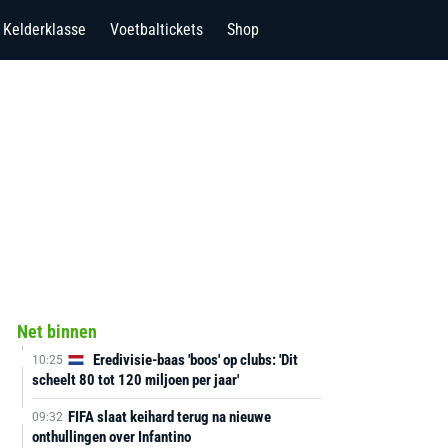
Kelderklasse
Voetbaltickets
Shop
Net binnen
Eredivisie-baas 'boos' op clubs: 'Dit
10:25
scheelt 80 tot 120 miljoen per jaar'
FIFA slaat keihard terug na nieuwe
09:32
onthullingen over Infantino