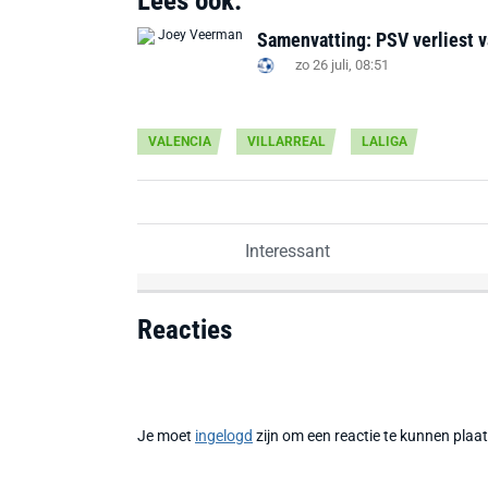
Lees ook:
Samenvatting: PSV verliest va
zo 26 juli, 08:51
VALENCIA
VILLARREAL
LALIGA
Interessant
Reacties
Je moet
ingelogd
zijn om een reactie te kunnen plaa