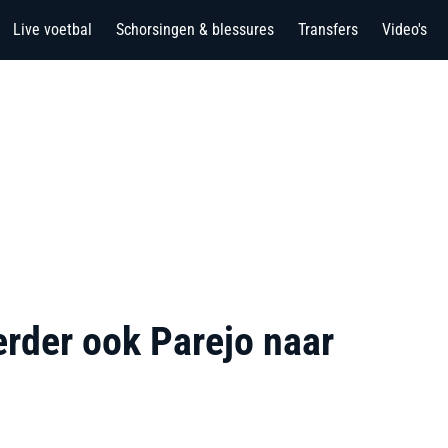
Live voetbal
Schorsingen & blessures
Transfers
Video's
erder ook Parejo naar