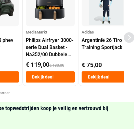
MediaMarkt
Adidas
5 phev
Philips Airfryer 3000-
Argentinië 26 Tiro
k
serie Dual Basket -
Training Sportjack
Na352/00 Dubbele
Mand 9 L Tot 6
€ 119,00
€ 75,00
€ 130,00
Personen
Heteluchtfriteuse
Bekijk deal
Bekijk deal
Zwart
artner.
se topwedstrijden koop je veilig en vertrouwd bij