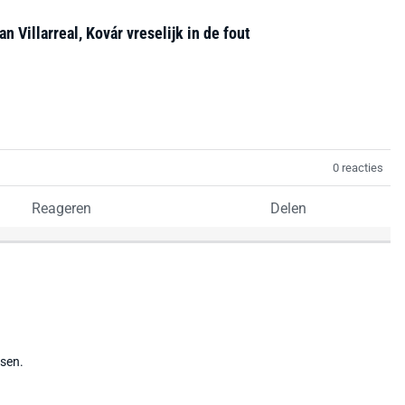
n Villarreal, Kovár vreselijk in de fout
0 reacties
Reageren
Delen
tsen.