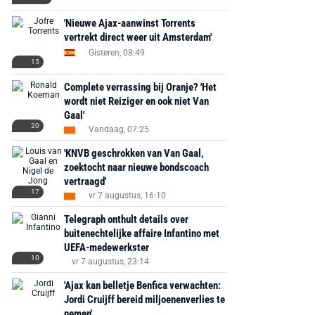
'Nieuwe Ajax-aanwinst Torrents
vertrekt direct weer uit Amsterdam'
Gisteren, 08:49
15
Complete verrassing bij Oranje? 'Het
wordt niet Reiziger en ook niet Van
Gaal'
20
Vandaag, 07:25
'KNVB geschrokken van Van Gaal,
zoektocht naar nieuwe bondscoach
vertraagd'
17
vr 7 augustus, 16:10
Telegraph onthult details over
buitenechtelijke affaire Infantino met
UEFA-medewerkster
10
vr 7 augustus, 23:14
'Ajax kan belletje Benfica verwachten:
Jordi Cruijff bereid miljoenenverlies te
nemen'