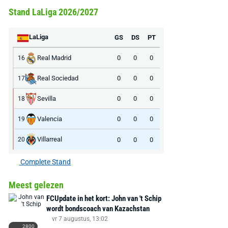
Stand LaLiga 2026/2027
LaLiga
GS
DS
PT
MediaMarkt
Adidas
MediaMarkt
Real Madrid
0
0
0
16
EA Sports FC 26 -
F50 Messi Elite Firm
Sonos Arc Ul
PlayStation 5
Ground Boots Kids
Soundbar Zw
Real Sociedad
0
0
0
17
Sevilla
0
0
0
18
€ 78,00
€ 888,00
€ 29,99
€ 130,00
€ 
Valencia
0
0
0
19
Bekijk deal
Bekijk deal
Bekijk deal
Villarreal
0
0
0
20
Complete Stand
Meest gelezen
FCUpdate in het kort: John van 't Schip
wordt bondscoach van Kazachstan
vr 7 augustus, 13:02
2800