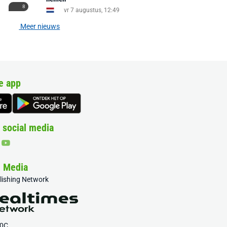
8
vr 7 augustus, 12:49
Meer nieuws
e app
 social media
& Media
blishing Network
20C