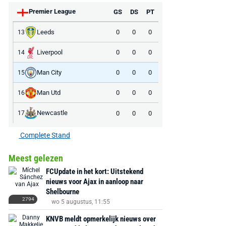
Premier League
GS
DS
PT
Leeds
0
0
0
13
Liverpool
0
0
0
14
Man City
0
0
0
15
Man Utd
0
0
0
16
Newcastle
0
0
0
17
Complete Stand
Meest gelezen
FCUpdate in het kort: Uitstekend
nieuws voor Ajax in aanloop naar
Shelbourne
2794
wo 5 augustus, 11:55
KNVB meldt opmerkelijk nieuws over