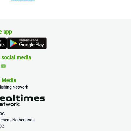
e app
 social media
& Media
blishing Network
20C
nchem, Netherlands
02