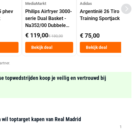
MediaMarkt
Adidas
5 phev
Philips Airfryer 3000-
Argentinië 26 Tiro
k
serie Dual Basket -
Training Sportjack
Na352/00 Dubbele
Mand 9 L Tot 6
€ 119,00
€ 75,00
€ 130,00
Personen
Heteluchtfriteuse
Bekijk deal
Bekijk deal
Zwart
artner.
se topwedstrijden koop je veilig en vertrouwd bij
a wil toptarget kapen van Real Madrid
1