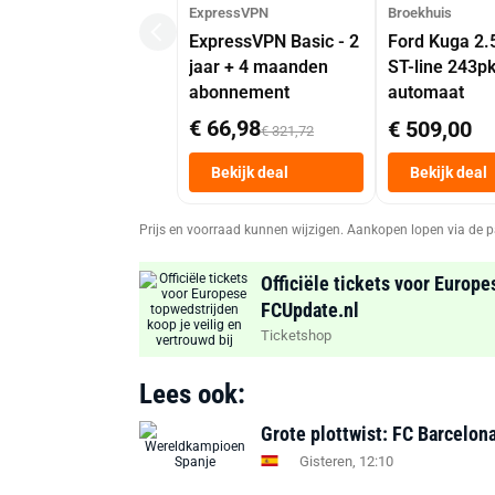
ExpressVPN
Broekhuis
ExpressVPN Basic - 2
Ford Kuga 2.
jaar + 4 maanden
ST-line 243p
abonnement
automaat
€ 66,98
€ 509,00
€ 321,72
Bekijk deal
Bekijk deal
Prijs en voorraad kunnen wijzigen. Aankopen lopen via de p
Officiële tickets voor Europe
FCUpdate.nl
Ticketshop
Lees ook:
Grote plottwist: FC Barcelon
Gisteren, 12:10