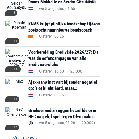
Danny Makkelie en Serdar Gözübüyük
wo 5 augustus, 06:55
8
KNVB krijgt pijnlijke boodschap tijdens
zoektocht naar nieuwe bondscoach
Gisteren, 06:25
11
Voorbereiding Eredivisie 2026/27: Dit
was de oefencampagne van alle
Eredivisie-clubs
146
Gisteren, 15:50
20.000+
Ajax-aanwinst valt bijzonder negatief
op: ‘Het klinkt hard, maar…’
Gisteren, 08:25
11
Griekse media zeggen hetzelfde over
NEC na gelijkspel tegen Olympiakos
wo 5 augustus, 08:20
20.000+
10
Meer nieuws