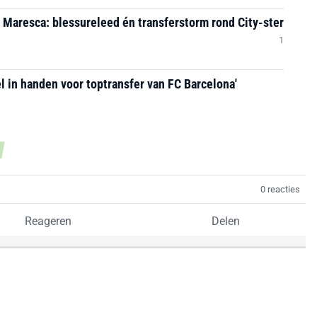
j Maresca: blessureleed én transferstorm rond City-ster
1
l in handen voor toptransfer van FC Barcelona'
0 reacties
Reageren
Delen