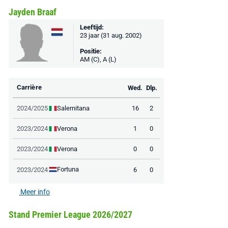
MediaMarkt
Adidas
MediaMarkt
Jayden Braaf
EA Sports FC 26 -
F50 Messi Elite Firm
Sonos Arc Ul
Leeftijd:
PlayStation 5
Ground Boots Kids
Soundbar Zw
23 jaar (31 aug. 2002)
Positie:
€ 78,00
€ 888,00
€ 29,99
AM (C), A (L)
€ 130,00
€ 
Bekijk deal
Bekijk deal
Bekijk deal
Carrière
Wed.
Dlp.
Salernitana
2024/2025
16
2
Verona
2023/2024
1
0
Verona
2023/2024
0
0
Fortuna
2023/2024
6
0
Meer info
Stand Premier League 2026/2027