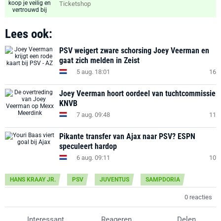
Ticketshop
Lees ook:
PSV weigert zware schorsing Joey Veerman en
gaat zich melden in Zeist
5 aug. 18:01
16
Joey Veerman hoort oordeel van tuchtcommissie
KNVB
7 aug. 09:48
11
Pikante transfer van Ajax naar PSV? ESPN
speculeert hardop
6 aug. 09:11
10
HANS KRAAY JR.
PSV
JUVENTUS
SAMPDORIA
0 reacties
Interessant
Reageren
Delen