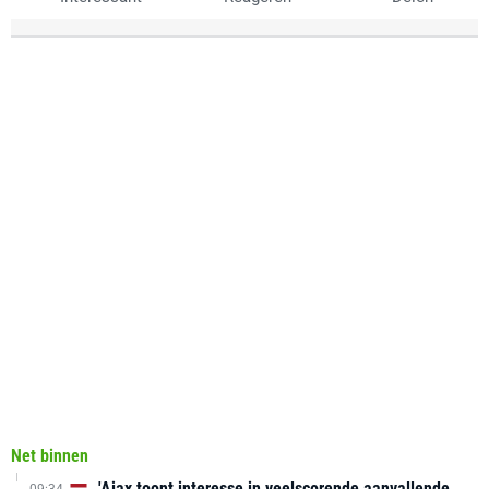
Net binnen
'Ajax toont interesse in veelscorende aanvallende