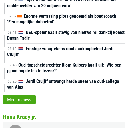
09:34
middenvelder van 20 miljoen euro'
Enorme verrassing plots genoemd als bondscoach:
09:02
‘Een mogelijke dubbelrol’
NEC-speler baalt stevig van nieuwe rol dankzij komst
08:41
Dusan Tadic
Ernstige vraagtekens rond aankoopbeleid Jordi
08:13
Cruijff
Oud-topscheidsrechter Björn Kuipers haalt uit: ‘Wie ben
07:45
jij om mij de les te lezen?!’
Jordi Cruijff ontvangt harde sneer van oud-collega
07:25
van Ajax
Meer nieuws
Hans Kraay jr.