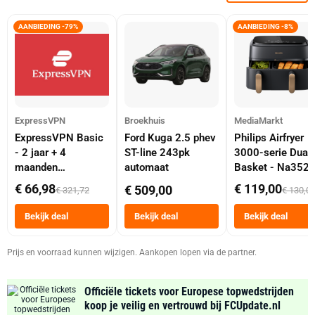
AANBIEDING -79%
AANBIEDING -8%
ExpressVPN
Broekhuis
MediaMarkt
ExpressVPN Basic
Ford Kuga 2.5 phev
Philips Airfryer
- 2 jaar + 4
ST-line 243pk
3000-serie Dual
maanden
automaat
Basket - Na352
abonnement
Dubbele Mand 9 
€ 66,98
€ 119,00
€ 509,00
€ 321,72
€ 130,0
Tot 6 Personen
Heteluchtfriteus
Bekijk deal
Bekijk deal
Bekijk deal
Zwart
Prijs en voorraad kunnen wijzigen. Aankopen lopen via de partner.
Officiële tickets voor Europese topwedstrijden
koop je veilig en vertrouwd bij FCUpdate.nl