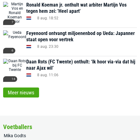
Ronald Koeman jr. onthult wat arbiter Martijn Vos
tegen hem zei: 'Heel apart'
8 aug. 18:52
7
Feyenoord ontvangt miljoenenbod op Ueda: Japanner
staat open voor vertrek
8 aug. 23:30
6
Daan Rots (FC Twente) onthult: ‘Ik hoor via-via dat hij
naar Ajax wil’
8 aug. 11:06
14
Meer nieuws
Voetballers
Mika Godts