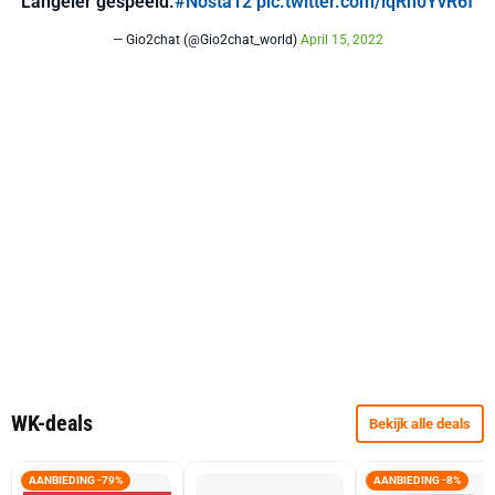
Langeler gespeeld.
#Nosta12
pic.twitter.com/iqRn0YvR6f
— Gio2chat (@Gio2chat_world)
April 15, 2022
WK-deals
Bekijk alle deals
AANBIEDING -79%
AANBIEDING -8%