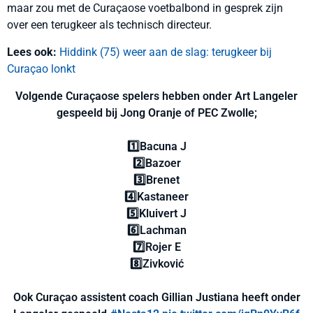
maar zou met de Curaçaose voetbalbond in gesprek zijn
over een terugkeer als technisch directeur.
Lees ook:
Hiddink (75) weer aan de slag: terugkeer bij
Curaçao lonkt
Volgende Curaçaose spelers hebben onder Art Langeler
gespeeld bij Jong Oranje of PEC Zwolle;
1️⃣Bacuna J
2️⃣Bazoer
3️⃣Brenet
4️⃣Kastaneer
5️⃣Kluivert J
6️⃣Lachman
7️⃣Rojer E
8️⃣Zivković
Ook Curaçao assistent coach Gillian Justiana heeft onder