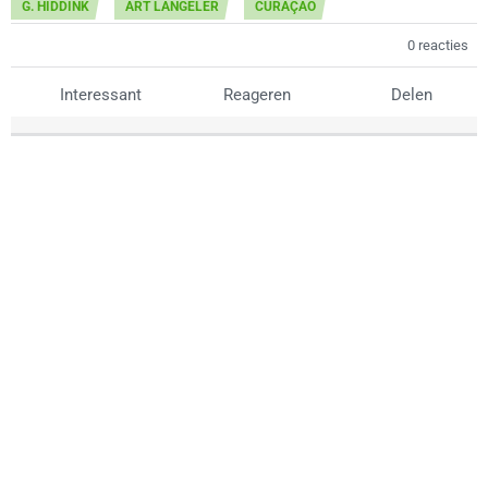
G. HIDDINK
ART LANGELER
CURAÇAO
0 reacties
Interessant
Reageren
Delen