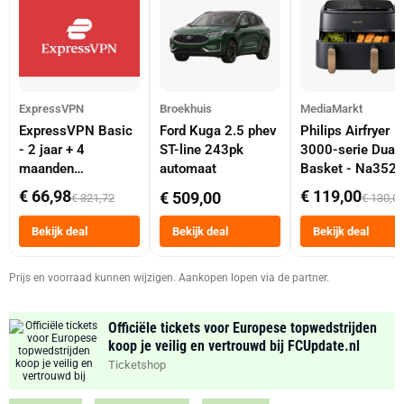
ExpressVPN
Broekhuis
MediaMarkt
ExpressVPN Basic
Ford Kuga 2.5 phev
Philips Airfryer
- 2 jaar + 4
ST-line 243pk
3000-serie Dual
maanden
automaat
Basket - Na352
abonnement
Dubbele Mand 9 
€ 66,98
€ 119,00
€ 509,00
€ 321,72
€ 130,0
Tot 6 Personen
Heteluchtfriteus
Bekijk deal
Bekijk deal
Bekijk deal
Zwart
Prijs en voorraad kunnen wijzigen. Aankopen lopen via de partner.
Officiële tickets voor Europese topwedstrijden
koop je veilig en vertrouwd bij FCUpdate.nl
Ticketshop