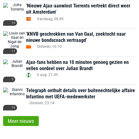
'Nieuwe Ajax-aanwinst Torrents vertrekt direct weer
uit Amsterdam'
Vandaag, 08:49
15
'KNVB geschrokken van Van Gaal, zoektocht naar
nieuwe bondscoach vertraagd'
Gisteren, 16:10
17
Ajax-fans hebben na 10 minuten genoeg gezien en
vellen oordeel over Julian Brandt
6 aug. 21:45
5
Telegraph onthult details over buitenechtelijke affaire
Infantino met UEFA-medewerkster
Gisteren, 23:14
10
Meer nieuws