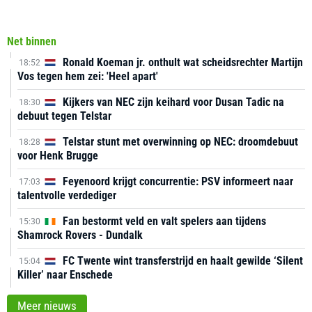
Net binnen
Ronald Koeman jr. onthult wat scheidsrechter Martijn
18:52
Vos tegen hem zei: 'Heel apart'
Kijkers van NEC zijn keihard voor Dusan Tadic na
18:30
debuut tegen Telstar
Telstar stunt met overwinning op NEC: droomdebuut
18:28
voor Henk Brugge
Feyenoord krijgt concurrentie: PSV informeert naar
17:03
talentvolle verdediger
Fan bestormt veld en valt spelers aan tijdens
15:30
Shamrock Rovers - Dundalk
FC Twente wint transferstrijd en haalt gewilde ‘Silent
15:04
Killer’ naar Enschede
Meer nieuws