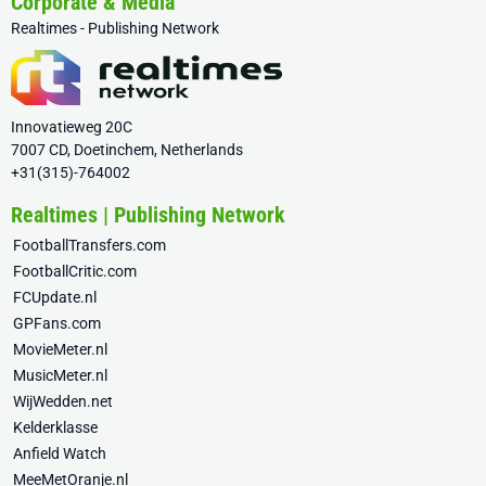
Corporate & Media
Realtimes - Publishing Network
Innovatieweg 20C
7007 CD, Doetinchem, Netherlands
+31(315)-764002
Realtimes | Publishing Network
FootballTransfers.com
FootballCritic.com
FCUpdate.nl
GPFans.com
MovieMeter.nl
MusicMeter.nl
WijWedden.net
Kelderklasse
Anfield Watch
MeeMetOranje.nl