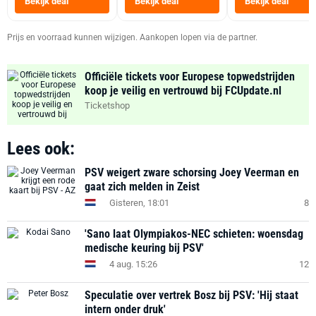
Bekijk deal
Bekijk deal
Bekijk deal
Zwart
Prijs en voorraad kunnen wijzigen. Aankopen lopen via de partner.
Officiële tickets voor Europese topwedstrijden
koop je veilig en vertrouwd bij FCUpdate.nl
Ticketshop
Lees ook:
PSV weigert zware schorsing Joey Veerman en
gaat zich melden in Zeist
Gisteren, 18:01
8
'Sano laat Olympiakos-NEC schieten: woensdag
medische keuring bij PSV'
4 aug. 15:26
12
Speculatie over vertrek Bosz bij PSV: 'Hij staat
intern onder druk'