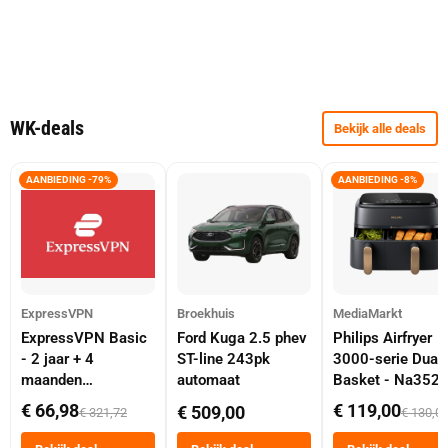
WK-deals
Bekijk alle deals
AANBIEDING -79%
AANBIEDING -8%
ExpressVPN
Broekhuis
MediaMarkt
ExpressVPN Basic
Ford Kuga 2.5 phev
Philips Airfryer
- 2 jaar + 4
ST-line 243pk
3000-serie Dual
maanden
automaat
Basket - Na352
abonnement
Dubbele Mand 9 
€ 66,98
€ 119,00
€ 509,00
€ 321,72
€ 130,0
Tot 6 Personen
Heteluchtfriteus