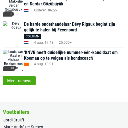
en Serdar Gözübüyük
Gisteren, 06:55
8
De harde onderhandelaar Dévy Rigaux begint zijn
gelijk te halen bij Feyenoord
COLUMN
4 aug. 17:48
25.000+
'KNVB heeft duidelijke nummer-één-kandidaat om
Koeman op te volgen als bondscoach'
4 aug. 13:01
10
Meer nieuws
Voetballers
Jordi Cruijff
Marc-André ter Stegen