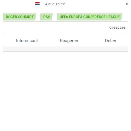
4 aug. 09:25
8
ROGER SCHMIDT
PSV
UEFA EUROPA CONFERENCE LEAGUE
0 reacties
Interessant
Reageren
Delen