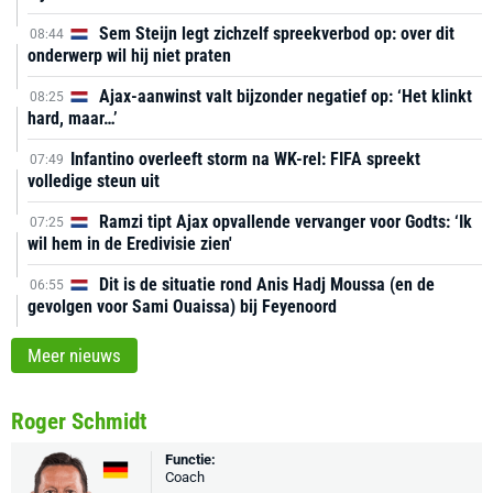
Sem Steijn legt zichzelf spreekverbod op: over dit
08:44
onderwerp wil hij niet praten
Ajax-aanwinst valt bijzonder negatief op: ‘Het klinkt
08:25
hard, maar…’
Infantino overleeft storm na WK-rel: FIFA spreekt
07:49
volledige steun uit
Ramzi tipt Ajax opvallende vervanger voor Godts: ‘Ik
07:25
wil hem in de Eredivisie zien'
Dit is de situatie rond Anis Hadj Moussa (en de
06:55
gevolgen voor Sami Ouaissa) bij Feyenoord
Meer nieuws
Roger Schmidt
Functie:
Coach