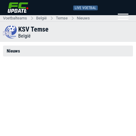
LIVE VOETBAL
Voetbalteams
België
Temse
Nieuws
KSV Temse
België
Nieuws