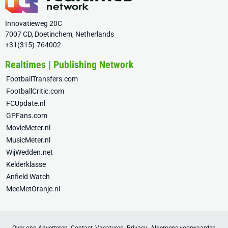
Innovatieweg 20C
7007 CD, Doetinchem, Netherlands
+31(315)-764002
Realtimes | Publishing Network
FootballTransfers.com
FootballCritic.com
FCUpdate.nl
GPFans.com
MovieMeter.nl
MusicMeter.nl
WijWedden.net
Kelderklasse
Anfield Watch
MeeMetOranje.nl