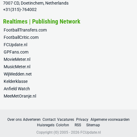
7007 CD, Doetinchem, Netherlands
+31(315)-764002
Realtimes | Publishing Network
FootballTransfers.com
FootballCritic.com
FCUpdate.nl
GPFans.com
MovieMeter.nl
MusicMeter.nl
WijWedden.net
Kelderklasse
Anfield Watch
MeeMetOranje.nl
Over ons
Adverteren
Contact
Vacatures
Privacy
Algemene voorwaarden
Huisregels
Colofon
RSS
Sitemap
Copyright (©) 2005 - 2026
FCUpdate.nl