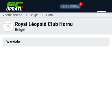
2
LIVE VOETBAL
Voetbalteams
België
Hornu
Royal Léopold Club Hornu
België
Overzicht