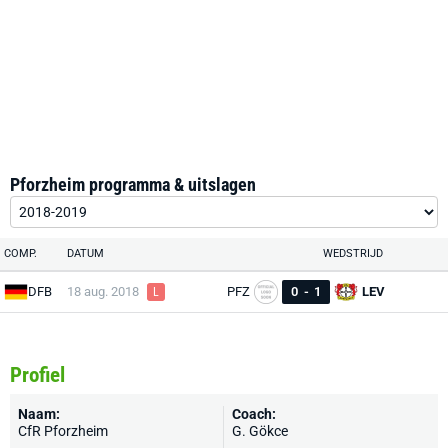
Pforzheim programma & uitslagen
COMP.
DATUM
WEDSTRIJD
DFB
18 aug. 2018
PFZ
0
-
1
LEV
L
Profiel
Naam:
Coach:
CfR Pforzheim
G. Gökce