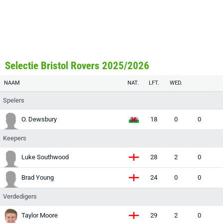
Selectie Bristol Rovers 2025/2026
NAAM
NAT.
LFT.
WED.
Spelers
O. Dewsbury
18
0
0
Keepers
Luke Southwood
28
2
0
Brad Young
24
0
0
Verdedigers
Taylor Moore
29
2
0