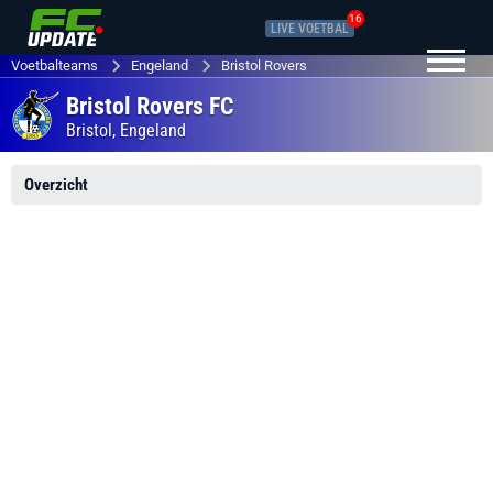
16
LIVE VOETBAL
Voetbalteams
Engeland
Bristol Rovers
Bristol Rovers FC
Bristol,
Engeland
Overzicht