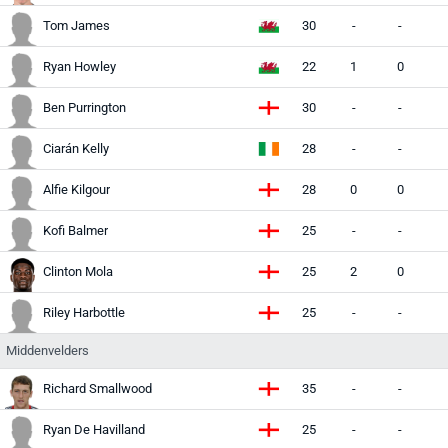
Tom James
30
-
-
Ryan Howley
22
1
0
Ben Purrington
30
-
-
Ciarán Kelly
28
-
-
Alfie Kilgour
28
0
0
Kofi Balmer
25
-
-
Clinton Mola
25
2
0
Riley Harbottle
25
-
-
Middenvelders
Richard Smallwood
35
-
-
Ryan De Havilland
25
-
-