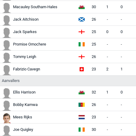
Macauley Southam-Hales
30
1
0
Jack Aitchison
26
-
-
Jack Sparkes
25
0
0
Promise Omochere
25
-
-
Tommy Leigh
26
-
-
Fabrizio Cavegn
23
2
1
Aanvallers
Ellis Harrison
32
1
0
Bobby Kamwa
26
-
-
Mees Rijks
23
-
-
Joe Quigley
30
-
-