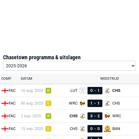
Chasetown programma & uitslagen
COMP.
DATUM
WEDSTRIJD
FAC
16 aug. 2025
LUT
0
-
1
CHS
W
FAC
30 aug. 2025
WRC
1
-
1
CHS
G
FAC
2 sep. 2025
CHS
3
-
2
WRC
W
FAC
13 sep. 2025
CHS
0
-
0
BAN
G