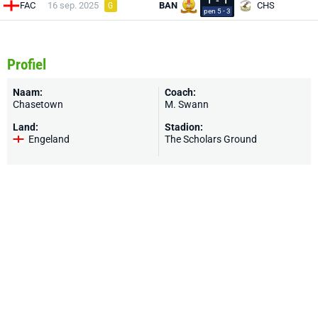
1
-
1
FAC
16 sep. 2025
BAN
CHS
G
pen 5 - 3
Profiel
Naam:
Coach:
Chasetown
M. Swann
Land:
Stadion:
Engeland
The Scholars Ground