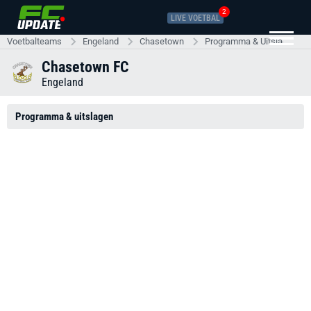
2
LIVE VOETBAL
Voetbalteams
Engeland
Chasetown
Programma & Uitslagen
Chasetown FC
Engeland
Programma & uitslagen