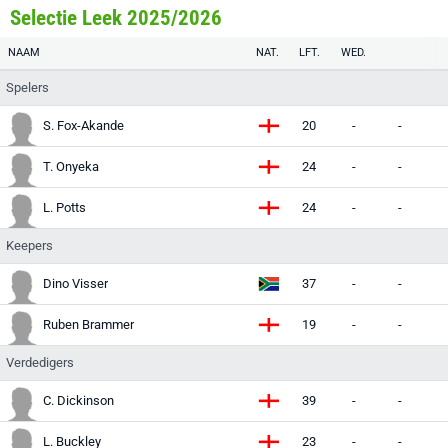
Selectie Leek 2025/2026
NAAM
NAT.
LFT.
WED.
Spelers
S. Fox-Akande
20
-
-
T. Onyeka
24
-
-
L. Potts
24
-
-
Keepers
Dino Visser
37
-
-
Ruben Brammer
19
-
-
Verdedigers
C. Dickinson
39
-
-
L. Buckley
23
-
-