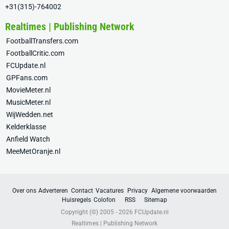
+31(315)-764002
Realtimes | Publishing Network
FootballTransfers.com
FootballCritic.com
FCUpdate.nl
GPFans.com
MovieMeter.nl
MusicMeter.nl
WijWedden.net
Kelderklasse
Anfield Watch
MeeMetOranje.nl
Over ons
Adverteren
Contact
Vacatures
Privacy
Algemene voorwaarden
Huisregels
Colofon
RSS
Sitemap
Copyright (©) 2005 - 2026
FCUpdate.nl
Realtimes | Publishing Network