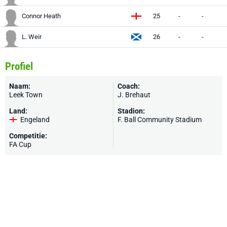
Connor Heath
25
-
-
L. Weir
26
-
-
Profiel
Naam:
Coach:
Leek Town
J. Brehaut
Land:
Stadion:
Engeland
F. Ball Community Stadium
Competitie:
FA Cup