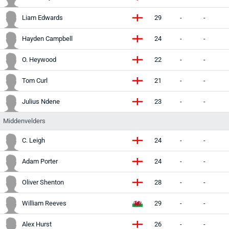
Liam Edwards
29
-
-
Hayden Campbell
24
-
-
O. Heywood
22
-
-
Tom Curl
21
-
-
Julius Ndene
23
-
-
Middenvelders
C. Leigh
24
-
-
Adam Porter
24
-
-
Oliver Shenton
28
-
-
William Reeves
29
-
-
Alex Hurst
26
-
-