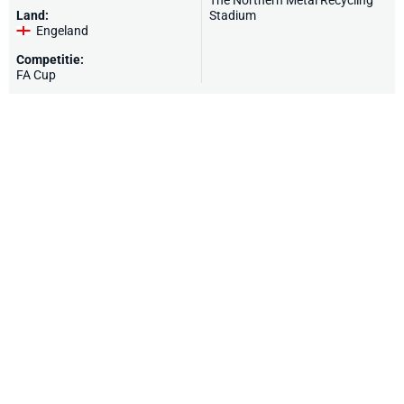
The Northern Metal Recycling
Land:
Stadium
Engeland
Competitie:
FA Cup