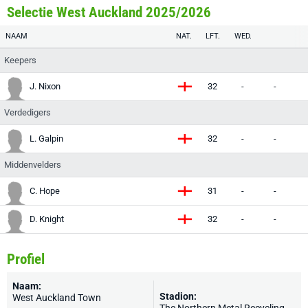
Selectie West Auckland 2025/2026
NAAM
NAT.
LFT.
WED.
Keepers
J. Nixon
32
-
-
-
Verdedigers
L. Galpin
32
-
-
-
Middenvelders
C. Hope
31
-
-
-
D. Knight
32
-
-
-
Profiel
Naam:
Stadion:
West Auckland Town