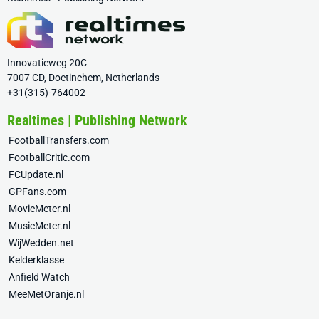
Innovatieweg 20C
7007 CD, Doetinchem, Netherlands
+31(315)-764002
Realtimes | Publishing Network
FootballTransfers.com
FootballCritic.com
FCUpdate.nl
GPFans.com
MovieMeter.nl
MusicMeter.nl
WijWedden.net
Kelderklasse
Anfield Watch
MeeMetOranje.nl