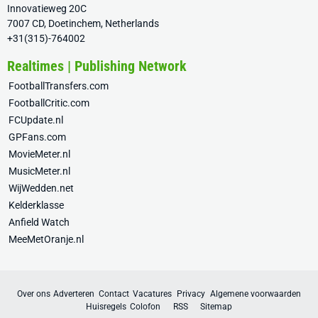
Innovatieweg 20C
7007 CD, Doetinchem, Netherlands
+31(315)-764002
Realtimes | Publishing Network
FootballTransfers.com
FootballCritic.com
FCUpdate.nl
GPFans.com
MovieMeter.nl
MusicMeter.nl
WijWedden.net
Kelderklasse
Anfield Watch
MeeMetOranje.nl
Over ons
Adverteren
Contact
Vacatures
Privacy
Algemene voorwaarden
Huisregels
Colofon
RSS
Sitemap