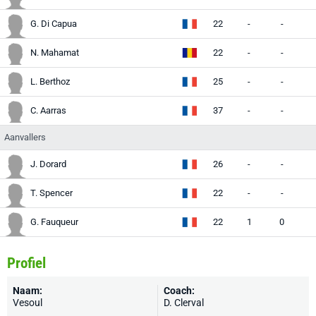
G. Di Capua
22
-
-
-
N. Mahamat
22
-
-
-
L. Berthoz
25
-
-
-
C. Aarras
37
-
-
-
Aanvallers
J. Dorard
26
-
-
-
T. Spencer
22
-
-
-
G. Fauqueur
22
1
0
Profiel
Naam:
Coach:
Vesoul
D. Clerval