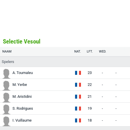
Selectie Vesoul
NAAM
NAT.
LFT.
WED.
Spelers
A. Toumaleu
23
-
-
-
M. Yerbe
22
-
-
-
M. Aristidini
21
-
-
-
S. Rodrigues
19
-
-
-
I. Vuillaume
18
-
-
-