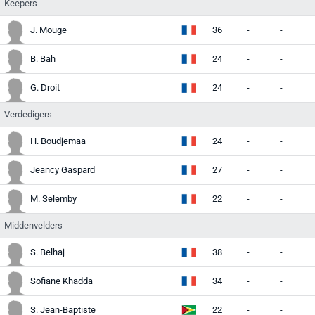
Keepers
J. Mouge
36
-
-
-
B. Bah
24
-
-
-
G. Droit
24
-
-
-
Verdedigers
H. Boudjemaa
24
-
-
-
Jeancy Gaspard
27
-
-
-
M. Selemby
22
-
-
-
Middenvelders
S. Belhaj
38
-
-
-
Sofiane Khadda
34
-
-
-
S. Jean-Baptiste
22
-
-
-