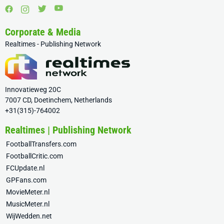
Corporate & Media
Realtimes - Publishing Network
Innovatieweg 20C
7007 CD, Doetinchem, Netherlands
+31(315)-764002
Realtimes | Publishing Network
FootballTransfers.com
FootballCritic.com
FCUpdate.nl
GPFans.com
MovieMeter.nl
MusicMeter.nl
WijWedden.net