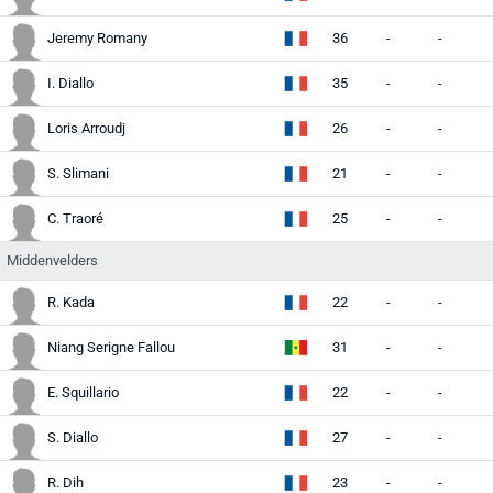
Jeremy Romany
36
-
-
-
I. Diallo
35
-
-
-
Loris Arroudj
26
-
-
-
S. Slimani
21
-
-
-
C. Traoré
25
-
-
-
Middenvelders
R. Kada
22
-
-
-
Niang Serigne Fallou
31
-
-
-
E. Squillario
22
-
-
-
S. Diallo
27
-
-
-
R. Dih
23
-
-
-