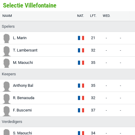
Selectie Villefontaine
NAAM
NAT.
LFT.
WED.
Spelers
L. Marin
21
-
-
-
T. Lambersant
32
-
-
-
M. Maouchi
35
-
-
-
Keepers
Anthony Bal
35
-
-
-
R. Benaouda
32
-
-
-
F. Buscemi
37
-
-
-
Verdedigers
S. Maouchi
34
-
-
-