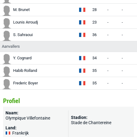
M. Brunet
28
-
-
-
Lounis Arroudj
23
-
-
-
S. Sahraoui
36
-
-
-
Aanvallers
Y. Cognard
34
-
-
-
Habib Rolland
35
-
-
-
Frederic Boyer
35
-
-
-
Profiel
Naam:
Stadion:
Olympique Villefontaine
Stade de Chantereine
Land:
Frankrijk