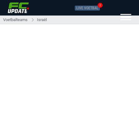
2
LIVE VOETBAL
Voetbalteams
Israël