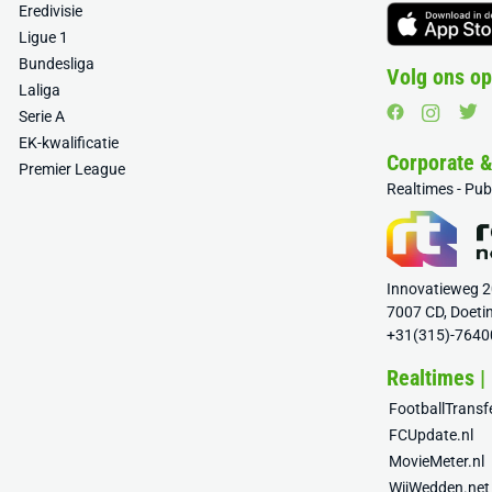
Eredivisie
Ligue 1
Bundesliga
Volg ons op
Laliga
Serie A
EK-kwalificatie
Corporate 
Premier League
Realtimes - Pu
Innovatieweg 
7007 CD, Doeti
+31(315)-7640
Realtimes |
FootballTrans
FCUpdate.nl
MovieMeter.nl
WijWedden.net