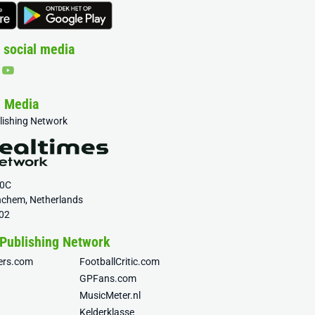
 social media
& Media
blishing Network
20C
nchem, Netherlands
02
 Publishing Network
fers.com
FootballCritic.com
GPFans.com
MusicMeter.nl
Kelderklasse