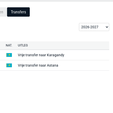
en
Transfers
NAT.
UITLEG
Vrije transfer naar
Karagandy
Vrije transfer naar
Astana