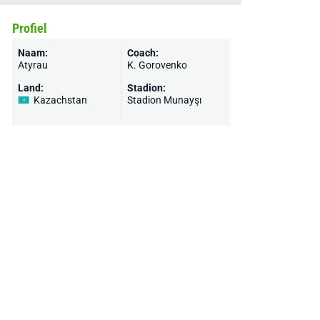
Profiel
Naam:
Coach:
Atyrau
K. Gorovenko
Land:
Stadion:
Kazachstan
Stadion Munayşı