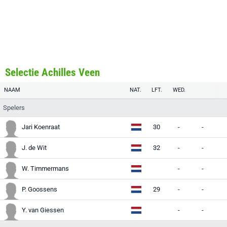
Selectie Achilles Veen
NAAM
NAT.
LFT.
WED.
Spelers
Jari Koenraat
30
-
-
-
J. de Wit
32
-
-
-
W. Timmermans
-
-
-
P. Goossens
29
-
-
-
Y. van Giessen
-
-
-