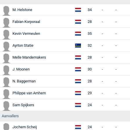
M. Helstone
34
-
-
-
Fabian Korporaal
28
-
-
-
Kevin Vermeulen
35
-
-
-
Ayrton Statie
32
-
-
-
Melle Mandemakers
28
-
-
-
J. Moonen
30
-
-
-
N. Baggerman
28
-
-
-
Philippe van Arnhem
29
-
-
-
Sam Spijkers
24
-
-
-
Aanvallers
Jochem Scheij
24
-
-
-