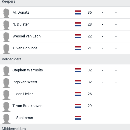
Keepers
M. Donatz
35
-
-
-
N. Duister
28
-
-
-
Wessel van Esch
22
-
-
-
X. van Schijndel
21
-
-
-
Verdedigers
Stephen Warmolts
32
-
-
-
Ingo van Weert
32
-
-
-
L. den Heijer
26
-
-
-
T. van Broekhoven
29
-
-
-
L. Schimmer
-
-
-
Middenvelders