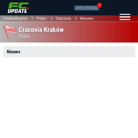
5
LIVE VOETBAL
Voetbalteams
Polen
Cracovia
Nieuws
Cracovia Kraków
Polen
Nieuws