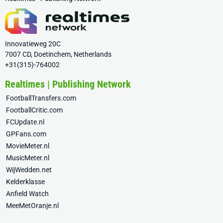
Innovatieweg 20C
7007 CD, Doetinchem, Netherlands
+31(315)-764002
Realtimes | Publishing Network
FootballTransfers.com
FootballCritic.com
FCUpdate.nl
GPFans.com
MovieMeter.nl
MusicMeter.nl
WijWedden.net
Kelderklasse
Anfield Watch
MeeMetOranje.nl