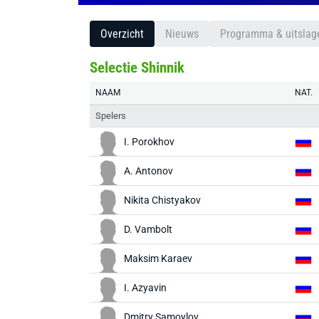
Overzicht
Nieuws
Programma & uitslag
Selectie Shinnik
NAAM
NAT.
Spelers
I. Porokhov
A. Antonov
Nikita Chistyakov
D. Vambolt
Maksim Karaev
I. Azyavin
Dmitry Samoylov