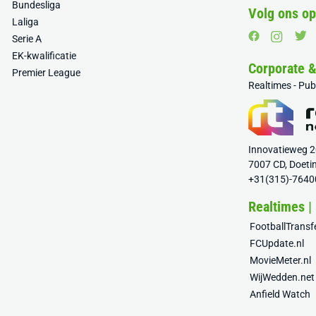
Bundesliga
Volg ons op
Laliga
Serie A
EK-kwalificatie
Corporate 
Premier League
Realtimes - Pu
Innovatieweg 
7007 CD, Doeti
+31(315)-7640
Realtimes |
FootballTrans
FCUpdate.nl
MovieMeter.nl
WijWedden.net
Anfield Watch