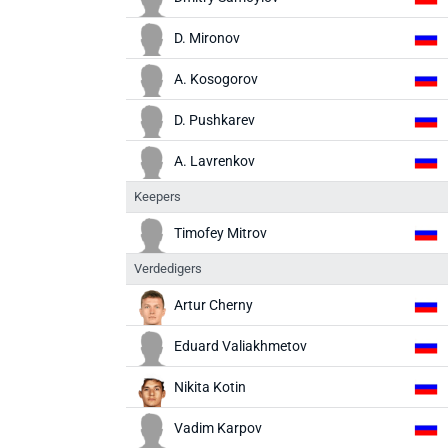
D. Mironov
A. Kosogorov
D. Pushkarev
A. Lavrenkov
Keepers
Timofey Mitrov
Verdedigers
Artur Cherny
Eduard Valiakhmetov
Nikita Kotin
Vadim Karpov