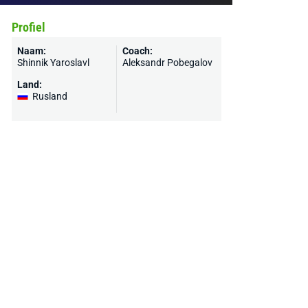
Profiel
Naam:
Coach:
Shinnik Yaroslavl
Aleksandr Pobegalov
Land:
Rusland