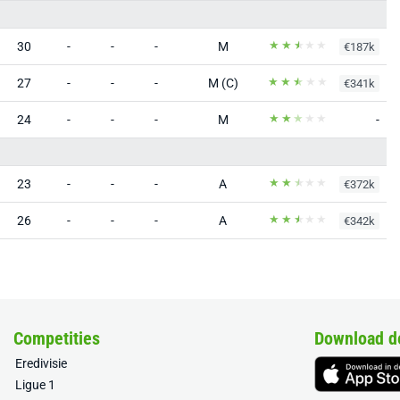
30
-
-
-
M
€187k
27
-
-
-
M (C)
€341k
24
-
-
-
M
-
23
-
-
-
A
€372k
26
-
-
-
A
€342k
Competities
Download d
Eredivisie
Ligue 1