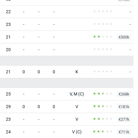
22
-
-
-
-
23
-
-
-
-
21
-
-
-
€300k
20
-
-
-
-
21
0
0
0
K
-
25
-
-
-
V, M (C)
€268k
29
0
0
0
V
€181k
23
-
-
-
V
€277k
24
-
-
-
V (C)
€711k