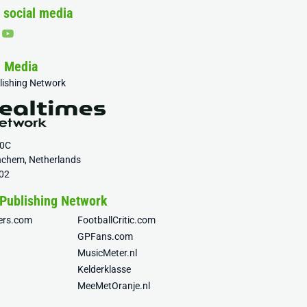
 social media
& Media
blishing Network
20C
nchem, Netherlands
02
 Publishing Network
fers.com
FootballCritic.com
GPFans.com
MusicMeter.nl
Kelderklasse
MeeMetOranje.nl