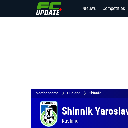
Nieuws
Competities
Voetbalteams
Rusland
Shinnik
Shinnik Yarosla
Rusland