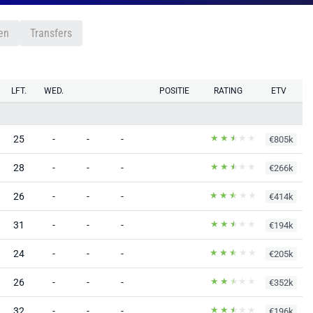
en
Transfers
LFT.
WED.
POSITIE
RATING
ETV
25
-
-
-
€805k
28
-
-
-
€266k
26
-
-
-
€414k
31
-
-
-
€194k
24
-
-
-
€205k
26
-
-
-
€352k
32
-
-
-
€196k