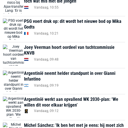
toch wat mis met die jongen’
Vandaag, 10:55
PSG voert druk op: dit wordt het nieuwe bod op Mika
Godts
Vandaag, 10:21
Joey Veerman hoort oordeel van tuchtcommissie
KNVB
Vandaag, 09:48
Argentinië neemt helder standpunt in over Gianni
Infantino
Vandaag, 09:19
Argentinië werkt aan opvallend WK 2030-plan: ‘We
willen dit voor elkaar krijgen’
Vandaag, 09:12
Míchel Sánchez: 'Ik ben het met je eens: hij moet zich