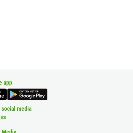
e app
 social media
& Media