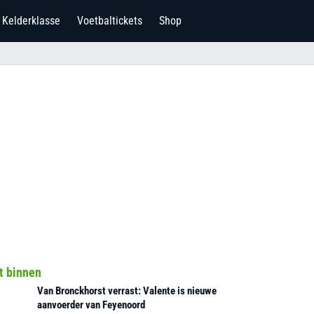
Kelderklasse
Voetbaltickets
Shop
t binnen
Van Bronckhorst verrast: Valente is nieuwe
aanvoerder van Feyenoord