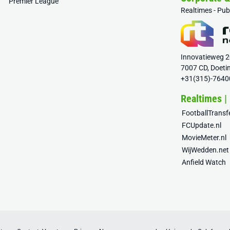
Premier League
Realtimes - Pu
Innovatieweg 
7007 CD, Doeti
+31(315)-7640
Realtimes |
FootballTrans
FCUpdate.nl
MovieMeter.nl
WijWedden.net
Anfield Watch