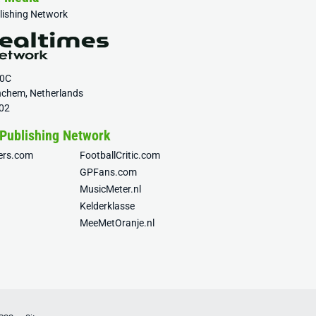
blishing Network
20C
nchem, Netherlands
02
 Publishing Network
fers.com
FootballCritic.com
GPFans.com
MusicMeter.nl
Kelderklasse
MeeMetOranje.nl