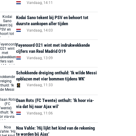
Vandaag, 14:11
Kodai Sano tekent bij PSV en behoort tot
duurste aankopen aller tijden
Vandaag, 14:03
Feyenoord O21 wint met indrukwekkende
cijfers van Real Madrid O19
Vandaag, 13:09
Schokkende dreiging onthuld: ‘Ik wilde Messi
opblazen met vier bommen tijdens WK’
Vandaag, 11:33
Daan Rots (FC Twente) onthult: ‘Ik hoor via-
via dat hij naar Ajax wil’
Vandaag, 11:06
Noa Vahle: ‘Hij lijkt het kind van de rekening
te worden bij Ajax’