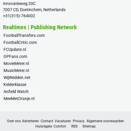
Innovatieweg 20C
7007 CD, Doetinchem, Netherlands
+31(315)-764002
Realtimes | Publishing Network
FootballTransfers.com
FootballCritic.com
FCUpdate.nl
GPFans.com
MovieMeter.nl
MusicMeter.nl
WijWedden.net
Kelderklasse
Anfield Watch
MeeMetOranje.nl
Over ons
Adverteren
Contact
Vacatures
Privacy
Algemene voorwaarden
Huisregels
Colofon
RSS
Sitemap