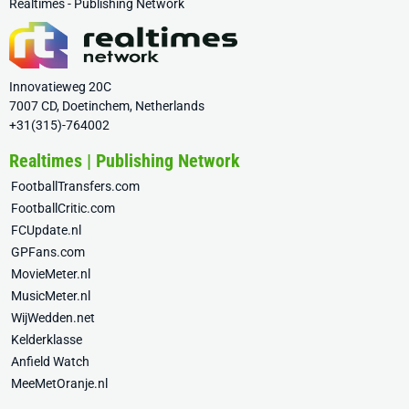
Realtimes - Publishing Network
Innovatieweg 20C
7007 CD, Doetinchem, Netherlands
+31(315)-764002
Realtimes | Publishing Network
FootballTransfers.com
FootballCritic.com
FCUpdate.nl
GPFans.com
MovieMeter.nl
MusicMeter.nl
WijWedden.net
Kelderklasse
Anfield Watch
MeeMetOranje.nl