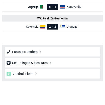
5
-
1
Kaapverdië
Algerije
WK Kwal. Zuid-Amerika
Colombia
2
-
2
Uruguay
Laatste transfers
Schorsingen & blessures
Voetbaltickets