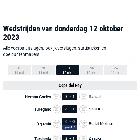
Wedstrijden van donderdag 12 oktober
2023
Alle voetbaluitslagen. Bekijk verslagen, statistieken en
doelpuntenmakers.
DI
WO
DO
VR
ZA
10 okt.
11 okt.
12 okt.
13 okt.
14 okt.
Copa del Rey
3
-
1
Sauzal
Hernán Cortés
3
-
1
Santurtzi
Turégano
0
-
0
Rotlet Molinar
(P) Rubí
pen 4 - 2
2
-
1
Zirauki
Tardienta