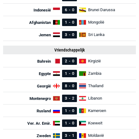
6
-
0
Brunei Darussa
Indonesië
1
-
0
Mongolië
Afghanistan
3
-
0
Sri Lanka
Jemen
Vriendschappelijk
2
-
0
Kirgizië
Bahrein
1
-
0
Zambia
Egypte
8
-
0
Thailand
Georgië
3
-
2
Libanon
Montenegro
1
-
0
Kameroen
Rusland
1
-
0
Koeweit
Ver. Ar. Emir.
3
-
1
Moldavië
Zweden