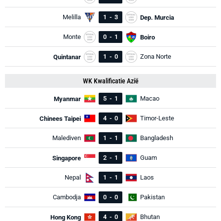
Melilla
1
-
3
Dep. Murcia
Monte
0
-
1
Boiro
1
-
0
Zona Norte
Quintanar
WK Kwalificatie Azië
5
-
1
Macao
Myanmar
4
-
0
Timor-Leste
Chinees Taipei
Malediven
1
-
1
Bangladesh
2
-
1
Guam
Singapore
Nepal
1
-
1
Laos
Cambodja
0
-
0
Pakistan
4
-
0
Bhutan
Hong Kong