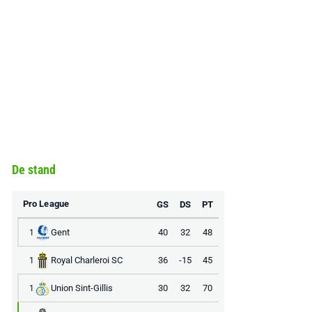
De stand
Pro League
GS
DS
PT
Gent
40
32
48
1
Royal Charleroi SC
36
-15
45
1
Union Sint-Gillis
30
32
70
1