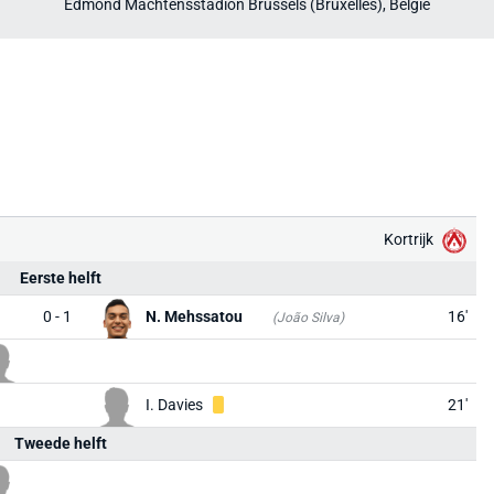
Edmond Machtensstadion Brussels (Bruxelles), België
Kortrijk
Eerste helft
0 - 1
N. Mehssatou
16'
(João Silva)
I. Davies
21'
Tweede helft