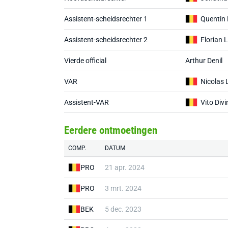
Assistent-scheidsrechter 1
Quentin 
Assistent-scheidsrechter 2
Florian 
Vierde official
Arthur Denil
VAR
Nicolas 
Assistent-VAR
Vito Div
Eerdere ontmoetingen
COMP.
DATUM
PRO
21 apr. 2024
PRO
3 mrt. 2024
BEK
5 dec. 2023