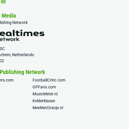
& Media
blishing Network
20C
nchem, Netherlands
02
 Publishing Network
fers.com
FootballCritic.com
GPFans.com
MusicMeter.nl
Kelderklasse
MeeMetOranje.nl