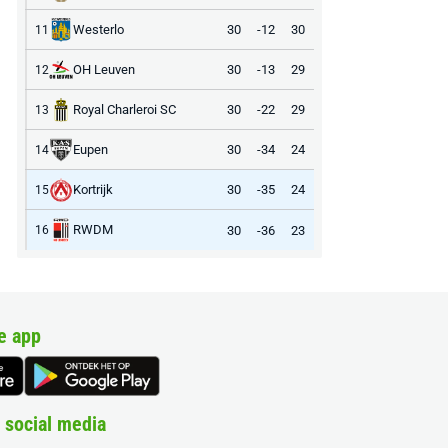
Westerlo
30
-12
30
11
OH Leuven
30
-13
29
12
Royal Charleroi SC
30
-22
29
13
Eupen
30
-34
24
14
Kortrijk
30
-35
24
15
RWDM
30
-36
23
16
e app
 social media