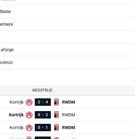
Blaise
Lemaire
Laforge
incenzo
WEDSTRIJD
Kortrijk
2
-
4
RWDM
Kortrijk
3
-
2
RWDM
Kortrijk
0
-
1
RWDM