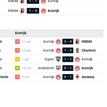
RWDM
1
-
1
Kortrijk
RWDM
1
-
3
Kortrijk
Kortrijk
M
V
21 apr.
Kortrijk
2
-
4
RWDM
n
V
14 apr.
Kortrijk
1
-
2
Charleroi
M
G
7 apr.
Eupen
1
-
1
Kortrijk
M
W
16 mrt.
Anderlecht
0
-
1
Kortrijk
lecht
V
9 mrt.
Kortrijk
0
-
1
Antwerp