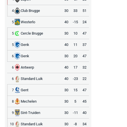
Club Brugge
30
33
51
4
Westerlo
40
-15
24
5
Cercle Brugge
30
10
47
5
Genk
40
11
37
5
Genk
30
20
47
6
Antwerp
40
17
32
6
Standard Luik
40
-23
22
6
Gent
30
15
47
7
Mechelen
30
5
45
8
Sint-Truiden
30
-11
40
9
Standard Luik
30
-8
34
10