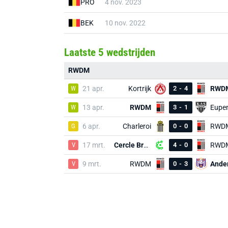
PRO
4 nov. 2023
BEK
10 nov. 2022
Laatste 5 wedstrijden
RWDM
W
21 apr.
Kortrijk
2
-
4
RWD
W
13 apr.
RWDM
3
-
1
Eupe
G
6 apr.
Charleroi
0
-
0
RWD
V
17 mrt.
Cercle Brugge
4
-
0
RWD
V
9 mrt.
RWDM
0
-
3
Ander