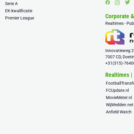
Serie A
EK-kwalificatie
Corporate 
Premier League
Realtimes - Pu
Innovatieweg 
7007 CD, Doeti
+31(315)-7640
Realtimes |
FootballTrans
FCUpdate.nl
MovieMeter.nl
WijWedden.net
Anfield Watch