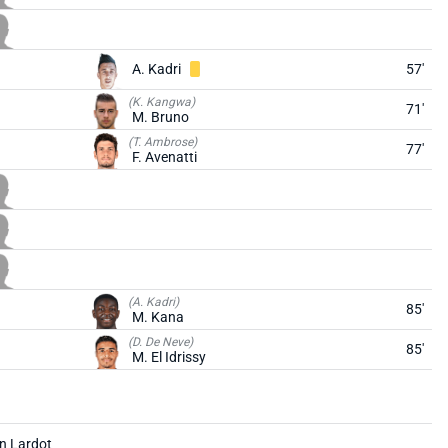
A. Kadri
57'
(K. Kangwa)
71'
M. Bruno
(T. Ambrose)
77'
F. Avenatti
(A. Kadri)
85'
M. Kana
(D. De Neve)
85'
M. El Idrissy
n Lardot