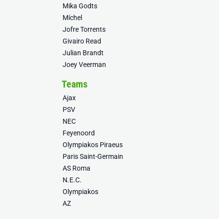
Mika Godts
Míchel
Jofre Torrents
Givairo Read
Julian Brandt
Joey Veerman
Teams
Ajax
PSV
NEC
Feyenoord
Olympiakos Piraeus
Paris Saint-Germain
AS Roma
N.E.C.
Olympiakos
AZ