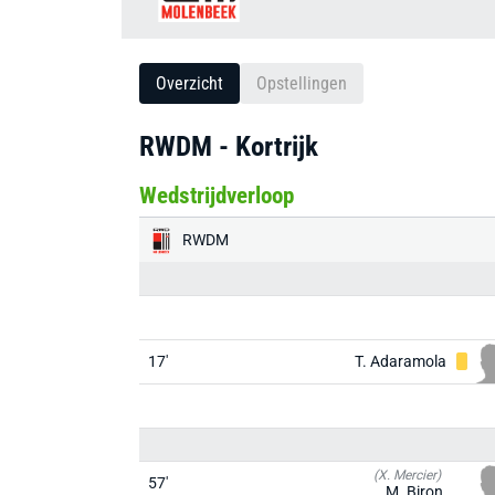
Overzicht
Opstellingen
RWDM - Kortrijk
Wedstrijdverloop
RWDM
17'
T. Adaramola
(X. Mercier)
57'
M. Biron