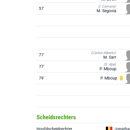
(I. Camara)
57'
M. Segovia
(Carlos Alberto)
77'
M. Sarr
(S. Abe)
77'
P. Mboup
79'
P. Mboup
Scheidsrechters
Hoofdscheidrechter
Jonatha