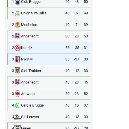
Club Brugge
40
48
50
1
Union Sint-Gillis
40
37
49
2
Mechelen
40
7
39
2
Anderlecht
30
28
63
2
Kortrijk
36
-38
31
2
RWDM
36
-37
30
3
Sint-Truiden
40
-12
33
3
Anderlecht
40
28
46
3
Antwerp
30
28
52
3
Cercle Brugge
40
10
37
4
OH Leuven
40
-13
30
4
Eupen
36
-37
28
4