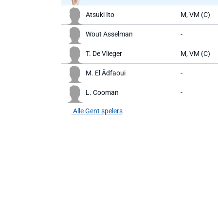
Atsuki Ito
M, VM (C)
Wout Asselman
-
T. De Vlieger
M, VM (C)
M. El Âdfaoui
-
L. Cooman
-
Alle Gent spelers