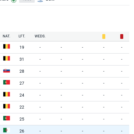
NAT.
LFT.
WEDS.
19
-
-
-
-
-
31
-
-
-
-
-
28
-
-
-
-
-
27
-
-
-
-
-
24
-
-
-
-
-
22
-
-
-
-
-
25
-
-
-
-
-
26
-
-
-
-
-