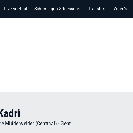
Live voetbal
Schorsingen & blessures
Transfers
Video's
Kadri
de Middenvelder (Centraal)
-
Gent