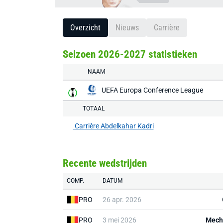
Overzicht
Nieuws
Carrière
Seizoen 2026-2027 statistieken
NAAM
UEFA Europa Conference League
TOTAAL
Carrière Abdelkahar Kadri
Recente wedstrijden
COMP.
DATUM
PRO
26 apr. 2026
PRO
3 mei 2026
Mech