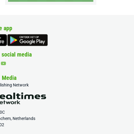
e app
 social media
& Media
blishing Network
20C
nchem, Netherlands
02