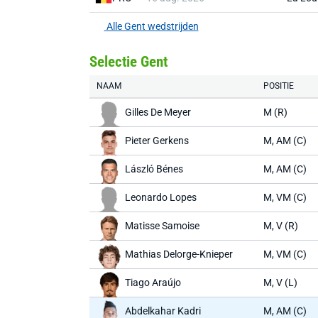
Alle Gent wedstrijden
Selectie Gent
NAAM
POSITIE
Gilles De Meyer
M (R)
Pieter Gerkens
M, AM (C)
László Bénes
M, AM (C)
Leonardo Lopes
M, VM (C)
Matisse Samoise
M, V (R)
Mathias Delorge-Knieper
M, VM (C)
Tiago Araújo
M, V (L)
Abdelkahar Kadri
M, AM (C)