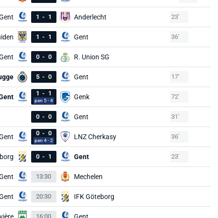
Gent
1
-
1
Anderlecht
23'
uiden
1
-
1
Gent
36'
Gent
0
-
0
R. Union SG
ugge
5
-
0
Gent
17'
1
-
1
 Gent
Genk
72'
pen 5 - 4
0
-
0
Gent
31'
0
-
0
 Gent
LNZ Cherkasy
36'
pen 4 - 2
eborg
0
-
1
Gent
23'
Gent
13:30
Mechelen
Gent
20:30
IFK Göteborg
vière
16:00
Gent