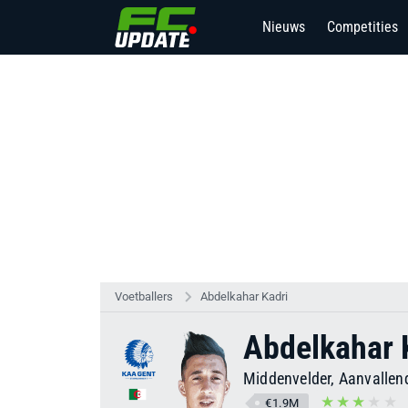
Nieuws
Competities
Voetballers
Abdelkahar Kadri
Abdelkahar 
Middenvelder, Aanvallen
€1.9M