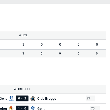
WEDS.
3
0
0
0
0
3
0
0
0
0
WEDSTRIJD
Gent
0
-
2
Club Brugge
23'
elen
1
-
0
Gent
70'