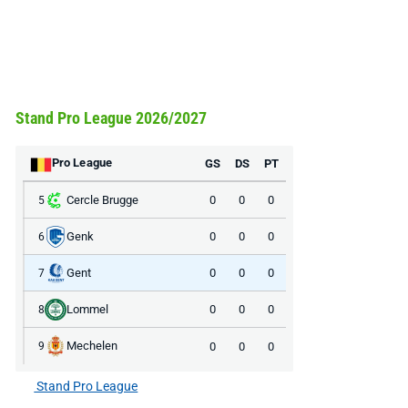
Stand Pro League 2026/2027
Pro League
GS
DS
PT
Cercle Brugge
0
0
0
5
Genk
0
0
0
6
Gent
0
0
0
7
Lommel
0
0
0
8
Mechelen
0
0
0
9
Stand Pro League