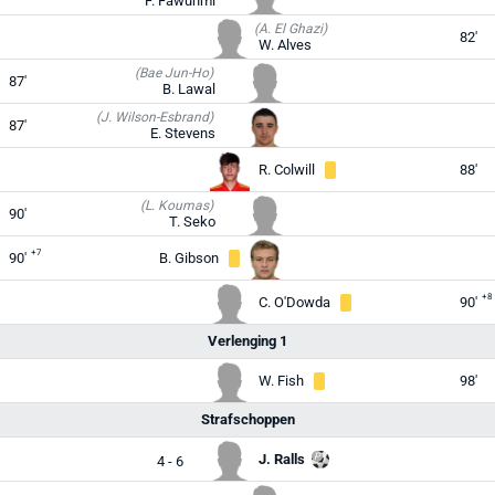
F. Fawunmi
(A. El Ghazi)
82'
W. Alves
(Bae Jun-Ho)
87'
B. Lawal
(J. Wilson-Esbrand)
87'
E. Stevens
R. Colwill
88'
(L. Koumas)
90'
T. Seko
+7
90'
B. Gibson
+8
C. O'Dowda
90'
Verlenging 1
W. Fish
98'
Strafschoppen
J. Ralls
4 - 6