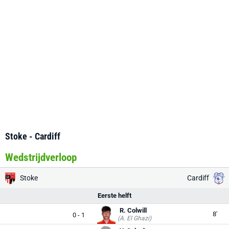
Stoke - Cardiff
Wedstrijdverloop
Stoke
Cardiff
Eerste helft
R. Colwill
8'
0 - 1
(A. El Ghazi)