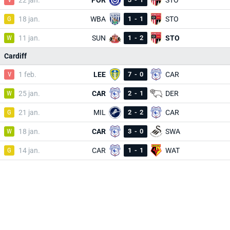
22 jan.
POR
STO
G
18 jan.
WBA
1
-
1
STO
W
11 jan.
SUN
1
-
2
STO
Cardiff
V
1 feb.
LEE
7
-
0
CAR
W
25 jan.
CAR
2
-
1
DER
G
21 jan.
MIL
2
-
2
CAR
W
18 jan.
CAR
3
-
0
SWA
G
14 jan.
CAR
1
-
1
WAT