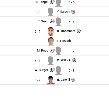
E. Tezgel
5 - 6
Y. Salech
5 - 6
T. Seko
5 - 6
C. Chambers
5 - 7
E. Horvath
M. Rose
5 - 7
C. Willock
5 - 8
W. Burger
6 - 8
R. Colwill
6 - 9