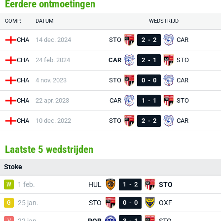
Eerdere ontmoetingen
COMP.
DATUM
WEDSTRIJD
CHA
14 dec. 2024
STO
2
-
2
CAR
CHA
24 feb. 2024
CAR
2
-
1
STO
CHA
4 nov. 2023
STO
0
-
0
CAR
CHA
22 apr. 2023
CAR
1
-
1
STO
CHA
10 dec. 2022
STO
2
-
2
CAR
Laatste 5 wedstrijden
Stoke
W
1 feb.
HUL
1
-
2
STO
G
25 jan.
STO
0
-
0
OXF
V
3
-
1