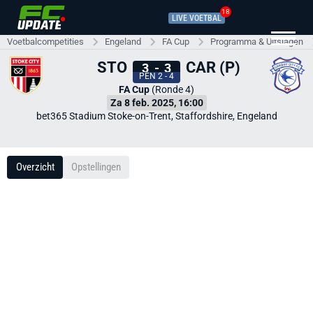
18
LIVE VOETBAL
Voetbalcompetities
Engeland
FA Cup
Programma & Uitslagen
STO
CAR (P)
3
-
3
PEN 2 - 4
FA Cup
(Ronde 4)
Za 8 feb. 2025, 16:00
bet365 Stadium Stoke-on-Trent, Staffordshire, Engeland
Overzicht
Opstellingen