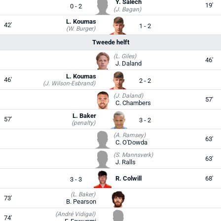
Y. Salech
19'
0 - 2
(J. Bagan)
L. Koumas
42'
1 - 2
(W. Burger)
Tweede helft
(L. Giles)
46'
J. Daland
L. Koumas
46'
2 - 2
(J. Wilson-Esbrand)
(J. Daland)
57'
C. Chambers
L. Baker
57'
3 - 2
(penalty)
(A. Ramsey)
63'
C. O'Dowda
(S. Mannsverk)
63'
J. Ralls
R. Colwill
68'
3 - 3
(L. Baker)
73'
B. Pearson
(André Vidigal)
74'