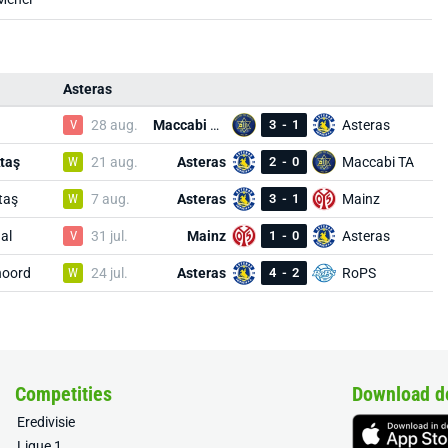
Asteras
V
28 aug.
Maccabi TA
3
-
1
Asteras
taş
W
21 aug.
Asteras
2
-
0
Maccabi TA
taş
W
7 aug.
Asteras
3
-
1
Mainz
al
V
31 jul.
Mainz
1
-
0
Asteras
noord
W
24 jul.
Asteras
4
-
2
RoPS
Competities
Download d
Eredivisie
Ligue 1