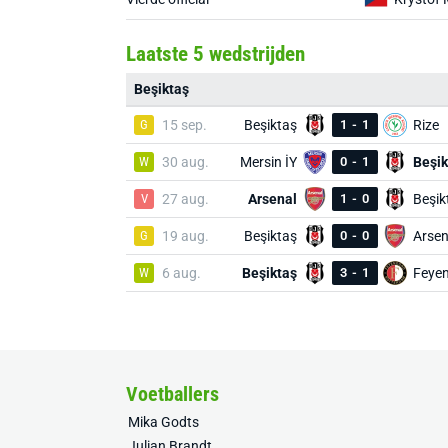
Laatste 5 wedstrijden
Beşiktaş
G
15 sep.
Beşiktaş
1
-
1
Rize
W
30 aug.
Mersin İY
0
-
1
Beşik
V
27 aug.
Arsenal
1
-
0
Beşik
G
19 aug.
Beşiktaş
0
-
0
Arsen
W
6 aug.
Beşiktaş
3
-
1
Feye
Voetballers
Mika Godts
Julian Brandt