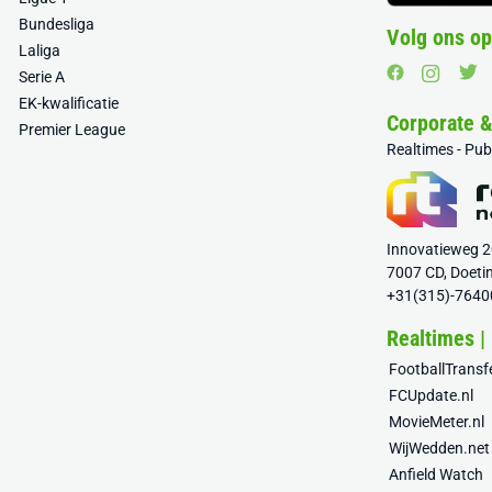
Bundesliga
Volg ons op
Laliga
Serie A
EK-kwalificatie
Corporate 
Premier League
Realtimes - Pu
Innovatieweg 
7007 CD, Doeti
+31(315)-7640
Realtimes |
FootballTrans
FCUpdate.nl
MovieMeter.nl
WijWedden.net
Anfield Watch