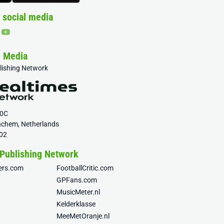
 social media
& Media
blishing Network
20C
nchem, Netherlands
02
 Publishing Network
fers.com
FootballCritic.com
GPFans.com
MusicMeter.nl
Kelderklasse
MeeMetOranje.nl