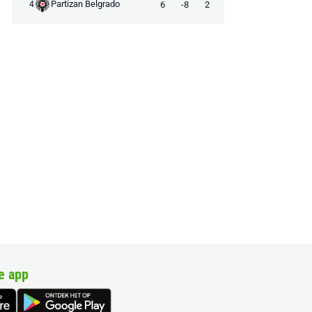
Partizan Belgrado
6
-8
2
4
e app