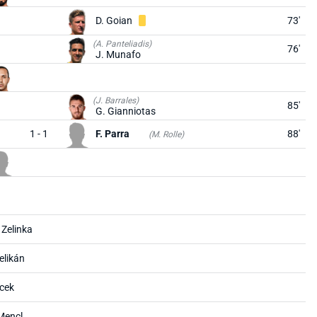
D. Goian
73'
(A. Panteliadis)
76'
J. Munafo
(J. Barrales)
85'
G. Gianniotas
1 - 1
F. Parra
88'
(M. Rolle)
 Zelinka
elikán
acek
Mencl