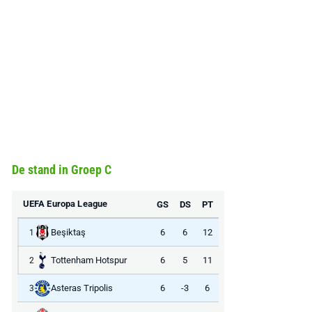
De stand in Groep C
UEFA Europa League
GS
DS
PT
Beşiktaş
6
6
12
1
Tottenham Hotspur
6
5
11
2
Asteras Tripolis
6
-3
6
3