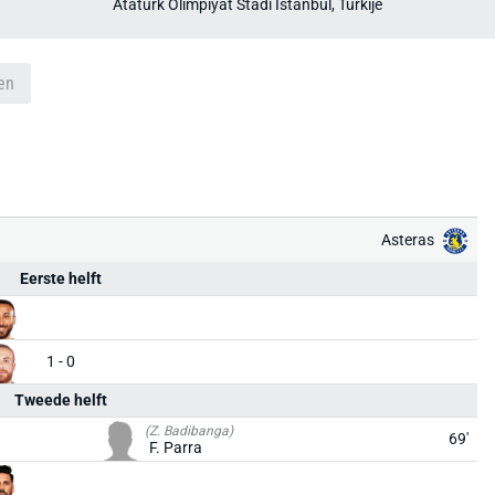
Atatürk Olimpiyat Stadı İstanbul, Turkije
en
Asteras
Eerste helft
1 - 0
Tweede helft
(Z. Badibanga)
69'
F. Parra