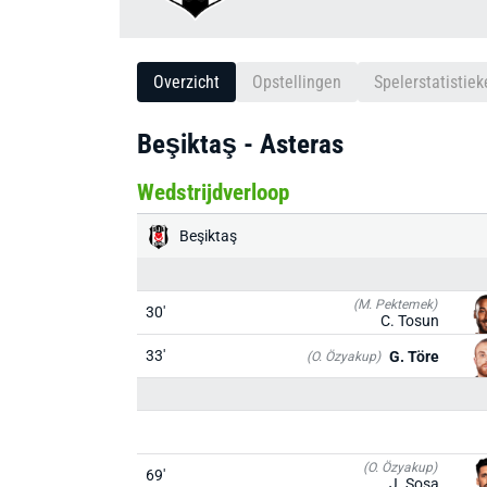
Overzicht
Opstellingen
Spelerstatistiek
Beşiktaş - Asteras
Wedstrijdverloop
Beşiktaş
(M. Pektemek)
30'
C. Tosun
33'
G. Töre
(O. Özyakup)
(O. Özyakup)
69'
J. Sosa