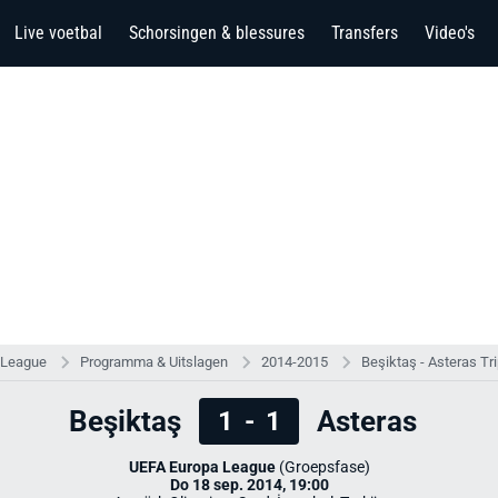
Live voetbal
Schorsingen & blessures
Transfers
Video's
 League
Programma & Uitslagen
2014-2015
Beşiktaş - Asteras Tri
Beşiktaş
Asteras
1
-
1
UEFA Europa League
(Groepsfase)
Do 18 sep. 2014, 19:00