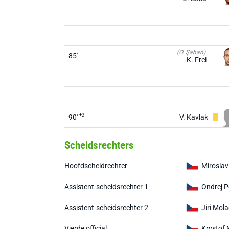
(O. Şahan)
85'
K. Frei
+2
90'
V. Kavlak
Scheidsrechters
Hoofdscheidrechter
Miroslav
Assistent-scheidsrechter 1
Ondrej P
Assistent-scheidsrechter 2
Jiri Mol
Vierde official
Krystof 