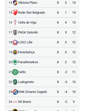
Viktoria Plzen
8
5
14
14
Rode Ster Belgrado
8
1
14
15
Celta de Vigo
8
4
13
16
PAOK Saloniki
8
3
12
17
LOSC Lille
8
3
12
18
Fenerbahçe
8
3
12
19
Panathinaikos
8
2
12
20
Celtic
8
-2
11
21
Ludogorets
8
-3
10
22
GNK Dinamo Zagreb
8
-4
10
23
SK Brann
8
-2
9
24