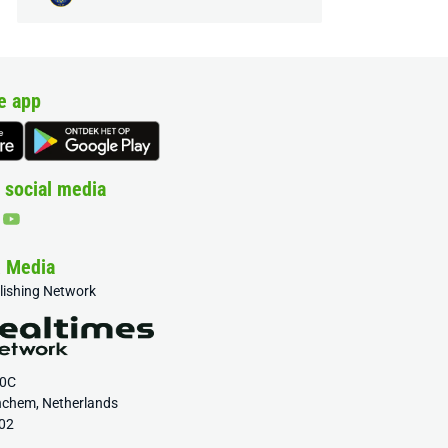
e app
 social media
& Media
blishing Network
20C
nchem, Netherlands
02