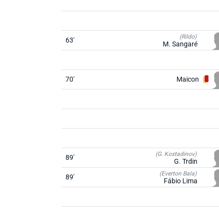
(Rildo)
63'
M. Sangaré
70'
Maicon
(G. Kostadinov)
89'
G. Trdin
(Everton Bala)
89'
Fábio Lima