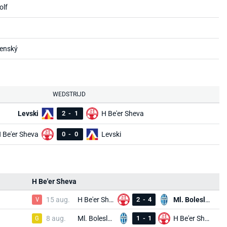
olf
enský
WEDSTRIJD
Levski
2
-
1
H Be'er Sheva
 Be'er Sheva
0
-
0
Levski
H Be'er Sheva
d
V
15 aug.
H Be'er Sheva
2
-
4
Ml. Boleslav
G
8 aug.
Ml. Boleslav
1
-
1
H Be'er Sheva