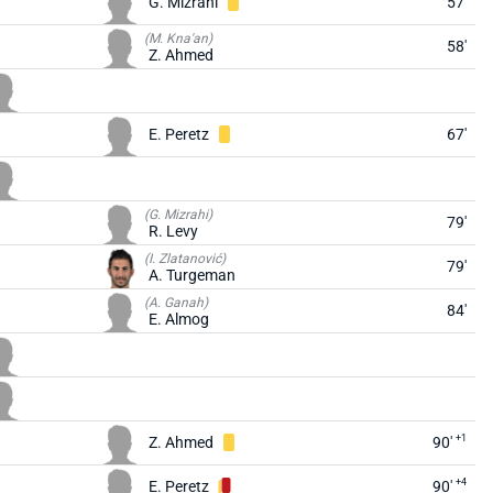
G. Mizrahi
57'
(M. Kna'an)
58'
Z. Ahmed
E. Peretz
67'
(G. Mizrahi)
79'
R. Levy
(I. Zlatanović)
79'
A. Turgeman
(A. Ganah)
84'
E. Almog
+1
Z. Ahmed
90'
+4
E. Peretz
90'