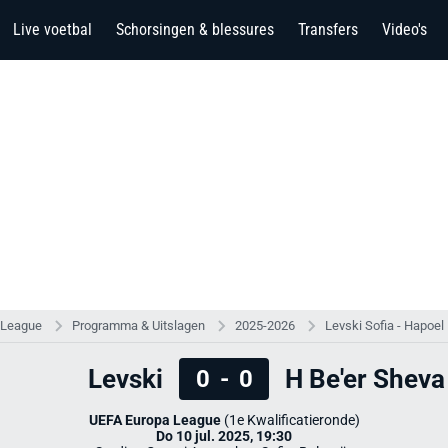
Live voetbal
Schorsingen & blessures
Transfers
Video's
 League
Programma & Uitslagen
2025-2026
Levski Sofia - Hapoel
Levski
H Be'er Sheva
0
-
0
UEFA Europa League
(1e Kwalificatieronde)
Do 10 jul. 2025, 19:30