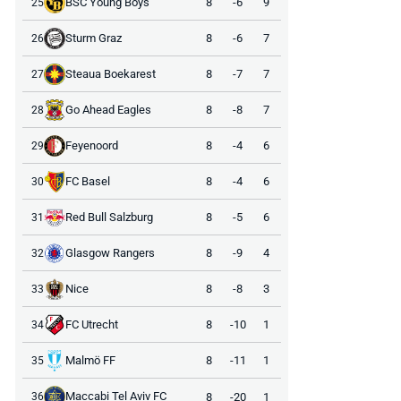
BSC Young Boys
8
-6
9
25
Sturm Graz
8
-6
7
26
Steaua Boekarest
8
-7
7
27
Go Ahead Eagles
8
-8
7
28
Feyenoord
8
-4
6
29
FC Basel
8
-4
6
30
Red Bull Salzburg
8
-5
6
31
Glasgow Rangers
8
-9
4
32
Nice
8
-8
3
33
FC Utrecht
8
-10
1
34
Malmö FF
8
-11
1
35
Maccabi Tel Aviv FC
8
-20
1
36