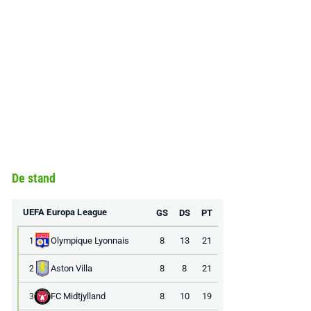
De stand
UEFA Europa League
GS
DS
PT
Olympique Lyonnais
8
13
21
1
Aston Villa
8
8
21
2
FC Midtjylland
8
10
19
3