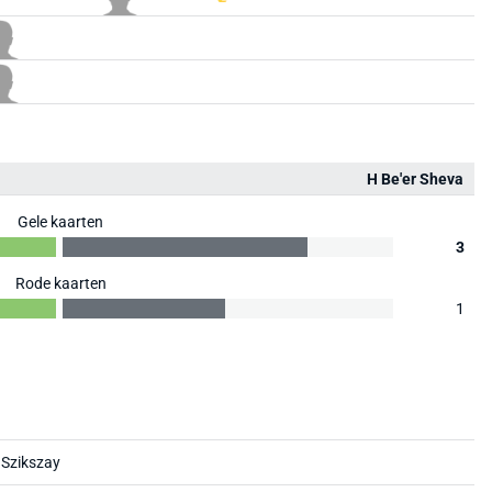
H Be'er Sheva
Gele kaarten
3
Rode kaarten
1
 Szikszay