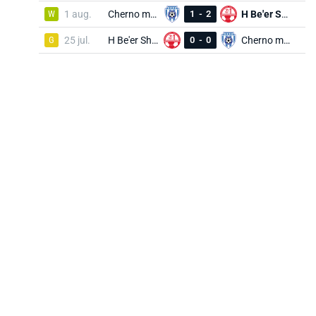
W
1 aug.
Cherno more
1
-
2
H Be'er Sheva
G
25 jul.
H Be'er Sheva
0
-
0
Cherno more