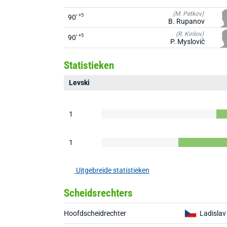
(M. Petkov)
+5
90'
B. Rupanov
(R. Kirilov)
+5
90'
P. Myslovič
Statistieken
Levski
1
1
Uitgebreide statistieken
Scheidsrechters
Hoofdscheidrechter
Ladislav