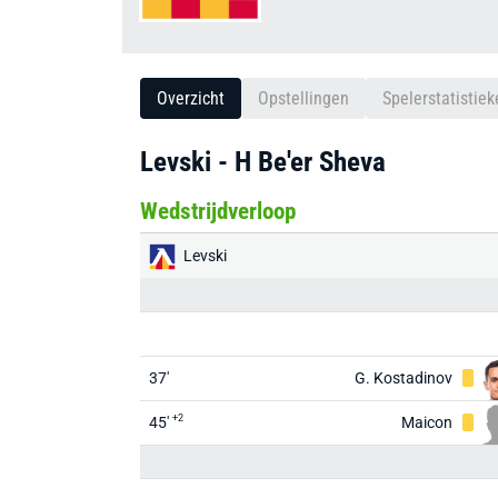
Overzicht
Opstellingen
Spelerstatistiek
Levski - H Be'er Sheva
Wedstrijdverloop
Levski
37'
G. Kostadinov
+2
45'
Maicon