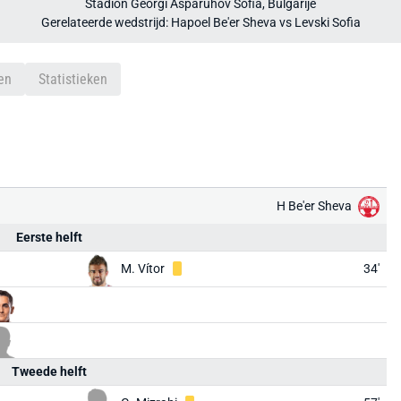
Stadion Georgi Asparuhov Sofia, Bulgarije
Gerelateerde wedstrijd: Hapoel Be'er Sheva vs Levski Sofia
en
Statistieken
H Be'er Sheva
Eerste helft
M. Vítor
34'
Tweede helft