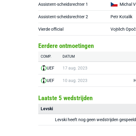
Assistent-scheidsrechter 1
Michal V
Assistent-scheidsrechter 2
Petr Kotalík
Vierde official
Vojtěch Opoč
Eerdere ontmoetingen
COMP.
DATUM
UEF
17 aug. 2023
UEF
10 aug. 2023
H
Laatste 5 wedstrijden
Levski
Levski heeft nog geen wedstrijden gespeel