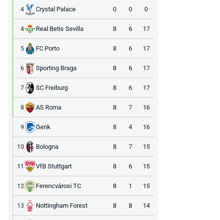
Crystal Palace
0
0
0
4
Real Betis Sevilla
8
6
17
4
FC Porto
8
6
17
5
Sporting Braga
8
6
17
6
SC Freiburg
8
6
17
7
AS Roma
8
7
16
8
Genk
8
4
16
9
Bologna
8
7
15
10
VfB Stuttgart
8
6
15
11
Ferencvárosi TC
8
1
15
12
Nottingham Forest
8
8
14
13