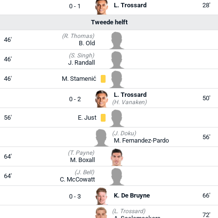
L. Trossard
28'
0 - 1
Tweede helft
(R. Thomas)
46'
B. Old
(S. Singh)
46'
J. Randall
46'
M. Stamenić
L. Trossard
50'
0 - 2
(H. Vanaken)
56'
E. Just
(J. Doku)
56'
M. Fernandez-Pardo
(T. Payne)
64'
M. Boxall
(J. Bell)
64'
C. McCowatt
K. De Bruyne
66'
0 - 3
(L. Trossard)
72'