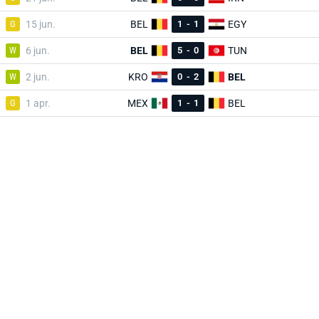
G
15 jun.
BEL
1
-
1
EGY
W
6 jun.
BEL
5
-
0
TUN
W
2 jun.
KRO
0
-
2
BEL
G
1 apr.
MEX
1
-
1
BEL