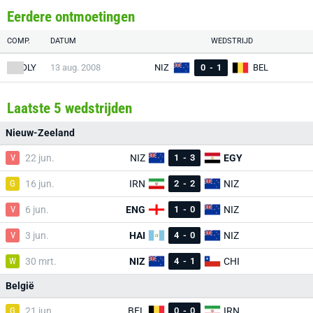
Eerdere ontmoetingen
COMP.
DATUM
WEDSTRIJD
OLY
13 aug. 2008
NIZ
0
-
1
BEL
Laatste 5 wedstrijden
Nieuw-Zeeland
V
22 jun.
NIZ
1
-
3
EGY
G
16 jun.
IRN
2
-
2
NIZ
V
6 jun.
ENG
1
-
0
NIZ
V
3 jun.
HAI
4
-
0
NIZ
W
30 mrt.
NIZ
4
-
1
CHI
België
G
21 jun.
BEL
0
-
0
IRN