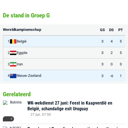
De stand in Groep G
Wereldkampioenschap
GS
DS
PT
België
3
4
5
1
Egypte
3
2
5
2
Iran
3
0
3
3
Nieuw-Zeeland
3
-6
1
4
Gerelateerd
WK-wekdienst 27 juni: Feest in Kaapverdië en
België, schandalige exit Uruguay
27 jun. 07:50
5