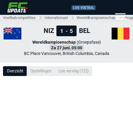
LIVE VOETBAL
Voetbalcompetities
Internationaal
Wereldkampioenschap
Prog
NIZ
BEL
1
-
5
Wereldkampioenschap
(Groepsfase)
Za 27 juni, 05:00
BC Place Vancouver, British Columbia, Canada
Overzicht
Opstellingen
Live verslag (122)