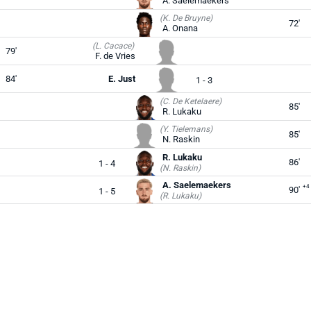
A. Saelemaekers
(K. De Bruyne)
72'
A. Onana
(L. Cacace)
79'
F. de Vries
84'
E. Just
1 - 3
(C. De Ketelaere)
85'
R. Lukaku
(Y. Tielemans)
85'
N. Raskin
R. Lukaku
86'
1 - 4
(N. Raskin)
A. Saelemaekers
+4
90'
1 - 5
(R. Lukaku)