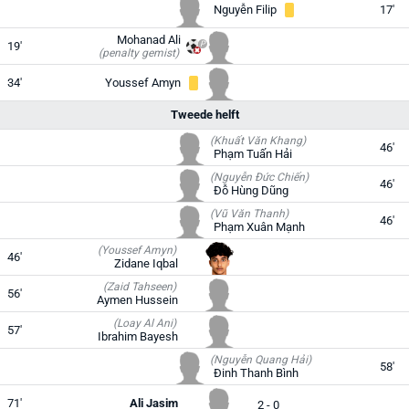
Nguyễn Filip
17'
Mohanad Ali
19'
(penalty gemist)
34'
Youssef Amyn
Tweede helft
(Khuất Văn Khang)
46'
Phạm Tuấn Hải
(Nguyễn Đức Chiến)
46'
Đỗ Hùng Dũng
(Vũ Văn Thanh)
46'
Phạm Xuân Mạnh
(Youssef Amyn)
46'
Zidane Iqbal
(Zaid Tahseen)
56'
Aymen Hussein
(Loay Al Ani)
57'
Ibrahim Bayesh
(Nguyễn Quang Hải)
58'
Đinh Thanh Bình
71'
Ali Jasim
2 - 0