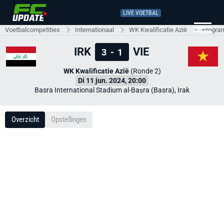
LIVE VOETBAL
Voetbalcompetities
Internationaal
WK Kwalificatie Azië
Progra
IRK
VIE
3
-
1
WK Kwalificatie Azië
(Ronde 2)
Di 11 jun. 2024, 20:00
Basra International Stadium al-Baṣra (Basra), Irak
Overzicht
Opstellingen