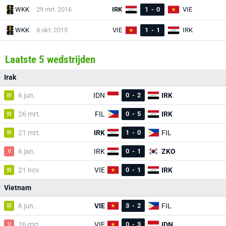
WKK
29 mrt. 2016
IRK
1
-
0
VIE
WKK
8 okt. 2015
VIE
1
-
1
IRK
Laatste 5 wedstrijden
Irak
W
6 jun.
IDN
0
-
2
IRK
W
26 mrt.
FIL
0
-
5
IRK
W
21 mrt.
IRK
1
-
0
FIL
V
6 jan.
IRK
0
-
1
ZKO
W
21 nov.
VIE
0
-
1
IRK
Vietnam
W
6 jun.
VIE
3
-
2
FIL
V
26 mrt.
VIE
0
-
3
IDN