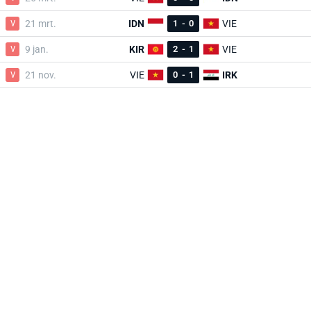
V
21 mrt.
IDN
1
-
0
VIE
V
9 jan.
KIR
2
-
1
VIE
V
21 nov.
VIE
0
-
1
IRK