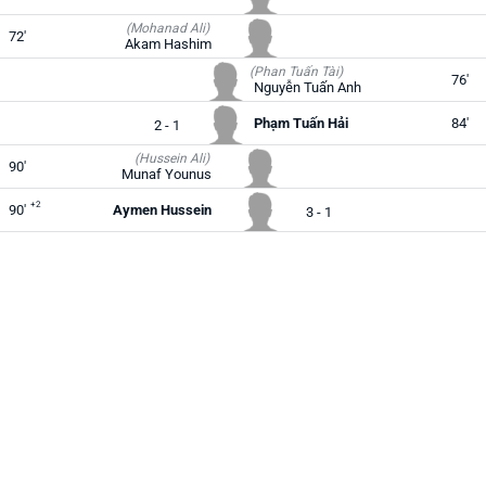
(Mohanad Ali)
72'
Akam Hashim
(Phan Tuấn Tài)
76'
Nguyễn Tuấn Anh
Phạm Tuấn Hải
84'
2 - 1
(Hussein Ali)
90'
Munaf Younus
+2
90'
Aymen Hussein
3 - 1