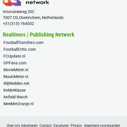
Innovatieweg 20C
7007 CD, Doetinchem, Netherlands
+31(315)-764002
Realtimes | Publishing Network
FootballTransfers.com
FootballCritic.com
FCUpdate.nl
GPFans.com
MovieMeter.nl
MusicMeter.nl
WijWedden.net
Kelderklasse
Anfield Watch
MeeMetOranje.nl
Over ons
Adverteren
Contact
Vacatures
Privacy
Algemene voorwaarden