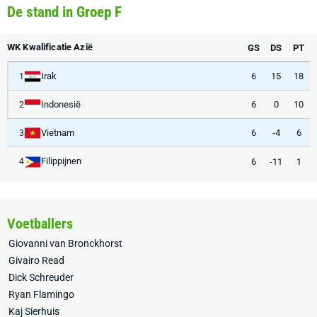
De stand in Groep F
WK Kwalificatie Azië
GS
DS
PT
Irak
6
15
18
1
Indonesië
6
0
10
2
Vietnam
6
-4
6
3
Filippijnen
6
-11
1
4
Voetballers
Giovanni van Bronckhorst
Givairo Read
Dick Schreuder
Ryan Flamingo
Kaj Sierhuis