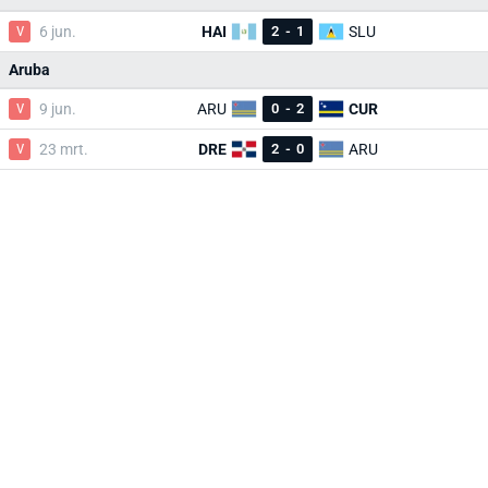
V
6 jun.
HAI
2
-
1
SLU
Aruba
V
9 jun.
ARU
0
-
2
CUR
V
23 mrt.
DRE
2
-
0
ARU