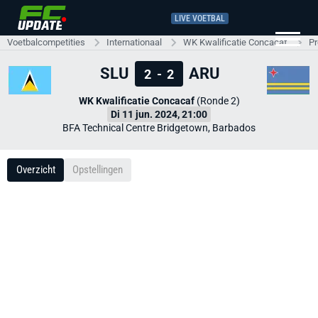
LIVE VOETBAL
Voetbalcompetities
Internationaal
WK Kwalificatie Concacaf
Pr
SLU
ARU
2
-
2
WK Kwalificatie Concacaf
(Ronde 2)
Di 11 jun. 2024, 21:00
BFA Technical Centre Bridgetown, Barbados
Overzicht
Opstellingen