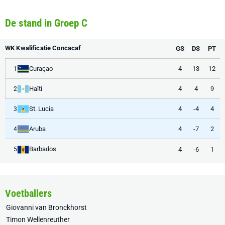
De stand in Groep C
WK Kwalificatie Concacaf
GS
DS
PT
Curaçao
4
13
12
1
Haïti
4
4
9
2
St. Lucia
4
-4
4
3
Aruba
4
-7
2
4
Barbados
4
-6
1
5
Voetballers
Giovanni van Bronckhorst
Timon Wellenreuther