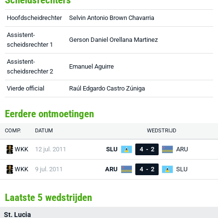
Scheidsrechters
Hoofdscheidrechter
Selvin Antonio Brown Chavarria
Assistent-
Gerson Daniel Orellana Martinez
scheidsrechter 1
Assistent-
Emanuel Aguirre
scheidsrechter 2
Vierde official
Raúl Edgardo Castro Zúniga
Eerdere ontmoetingen
COMP.
DATUM
WEDSTRIJD
WKK
12 jul. 2011
SLU
4
-
2
ARU
WKK
9 jul. 2011
ARU
4
-
2
SLU
Laatste 5 wedstrijden
St. Lucia