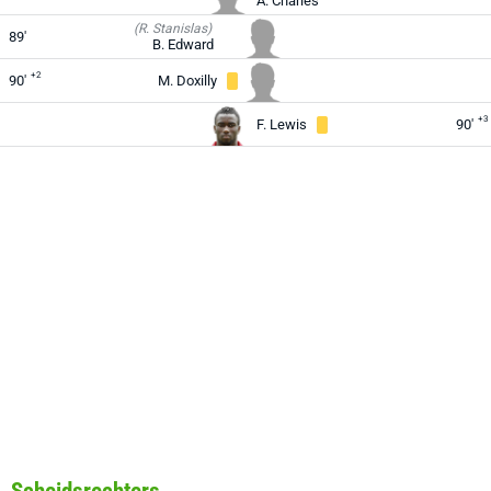
A. Charles
(R. Stanislas)
89'
B. Edward
+2
90'
M. Doxilly
+3
F. Lewis
90'