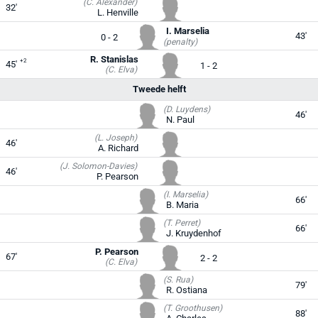
(C. Alexander)
32'
L. Henville
I. Marselia
43'
0 - 2
(penalty)
R. Stanislas
+2
45'
1 - 2
(C. Elva)
Tweede helft
(D. Luydens)
46'
N. Paul
(L. Joseph)
46'
A. Richard
(J. Solomon-Davies)
46'
P. Pearson
(I. Marselia)
66'
B. Maria
(T. Perret)
66'
J. Kruydenhof
P. Pearson
67'
2 - 2
(C. Elva)
(S. Rua)
79'
R. Ostiana
(T. Groothusen)
88'