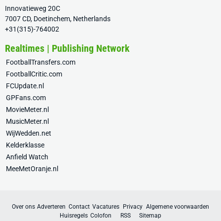
Innovatieweg 20C
7007 CD, Doetinchem, Netherlands
+31(315)-764002
Realtimes | Publishing Network
FootballTransfers.com
FootballCritic.com
FCUpdate.nl
GPFans.com
MovieMeter.nl
MusicMeter.nl
WijWedden.net
Kelderklasse
Anfield Watch
MeeMetOranje.nl
Over ons
Adverteren
Contact
Vacatures
Privacy
Algemene voorwaarden
Huisregels
Colofon
RSS
Sitemap