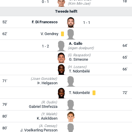
18'
0 - 1
(Kim Min-Jae)
Tweede helft
52'
F. Di Francesco
1 - 1
62'
V. Gendrey
A. Gallo
64'
1 - 2
(eigen doelpunt)
(G. Raspadori)
65'
G. Simeone
(H. Lozano)
66'
T. Ndombélé
(Joan Gonzàlez)
71'
Þ. Helgason
T. Ndombélé
72'
(R. Oudin)
79'
Gabriel Strefezza
(Y. Maleh)
80'
K. Askildsen
(A. Ceesay)
80'
J. Voelkerling Persson