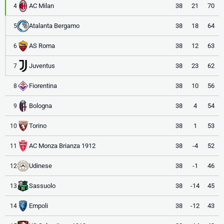
AC Milan
38
21
70
4
Atalanta Bergamo
38
18
64
5
AS Roma
38
12
63
6
Juventus
38
23
62
7
Fiorentina
38
10
56
8
Bologna
38
4
54
9
Torino
38
1
53
10
AC Monza Brianza 1912
38
-4
52
11
Udinese
38
-1
46
12
Sassuolo
38
-14
45
13
Empoli
38
-12
43
14