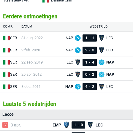
Assistent-VAR
Daniele Chiffi
Eerdere ontmoetingen
COMP.
DATUM
WEDSTRIJD
SER
31 aug. 2022
NAP
1
-
1
LEC
SER
9 feb. 2020
NAP
2
-
3
LEC
SER
22 sep. 2019
LEC
1
-
4
NAP
SER
25 apr. 2012
LEC
0
-
2
NAP
SER
3 dec. 2011
NAP
4
-
2
LEC
Laatste 5 wedstrijden
Lecce
V
3 apr.
EMP
1
-
0
LEC