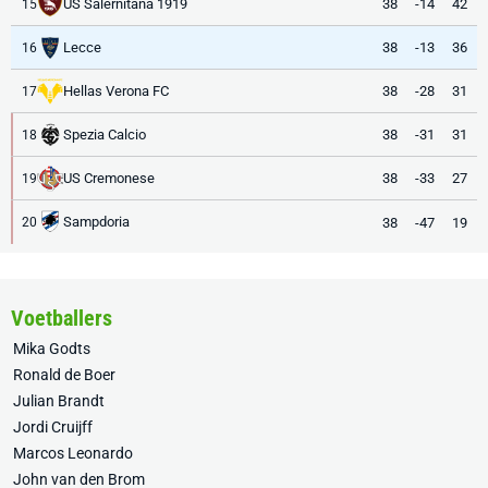
US Salernitana 1919
38
-14
42
15
Lecce
38
-13
36
16
Hellas Verona FC
38
-28
31
17
Spezia Calcio
38
-31
31
18
US Cremonese
38
-33
27
19
Sampdoria
38
-47
19
20
Voetballers
Mika Godts
Ronald de Boer
Julian Brandt
Jordi Cruijff
Marcos Leonardo
John van den Brom