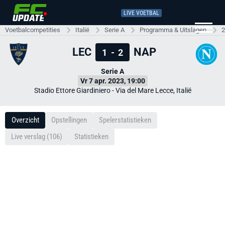
LIVE VOETBAL
Voetbalcompetities
Italië
Serie A
Programma & Uitslagen
2
LEC
NAP
1
-
2
Serie A
Vr 7 apr. 2023, 19:00
Stadio Ettore Giardiniero - Via del Mare Lecce, Italië
Overzicht
Opstellingen
Spelerstatistieken
Live verslag (106)
Statistieken