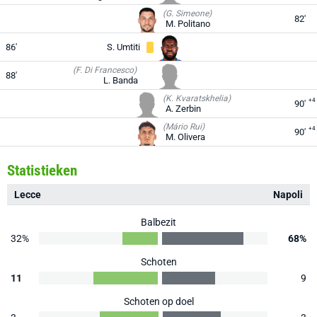
(G. Simeone)
82'
M. Politano
86'
S. Umtiti
(F. Di Francesco)
88'
L. Banda
(K. Kvaratskhelia)
+4
90'
A. Zerbin
(Mário Rui)
+4
90'
M. Olivera
Statistieken
Lecce
Napoli
Balbezit
32%
68%
Schoten
11
9
Schoten op doel