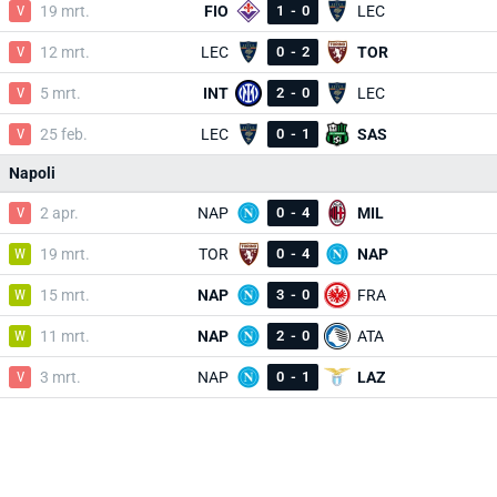
V
19 mrt.
FIO
1
-
0
LEC
V
12 mrt.
LEC
0
-
2
TOR
V
5 mrt.
INT
2
-
0
LEC
V
25 feb.
LEC
0
-
1
SAS
Napoli
V
2 apr.
NAP
0
-
4
MIL
W
19 mrt.
TOR
0
-
4
NAP
W
15 mrt.
NAP
3
-
0
FRA
W
11 mrt.
NAP
2
-
0
ATA
V
3 mrt.
NAP
0
-
1
LAZ