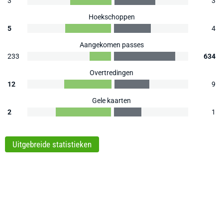
3
3
Hoekschoppen
5
4
Aangekomen passes
233
634
Overtredingen
12
9
Gele kaarten
2
1
Uitgebreide statistieken