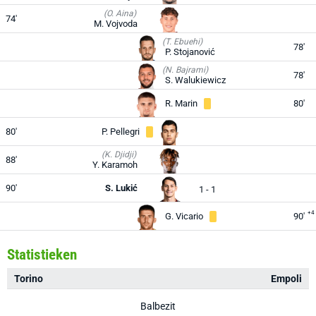
(O. Aina)
74'
M. Vojvoda
(T. Ebuehi)
78'
P. Stojanović
(N. Bajrami)
78'
S. Walukiewicz
R. Marin
80'
80'
P. Pellegri
(K. Djidji)
88'
Y. Karamoh
90'
S. Lukić
1 - 1
+4
G. Vicario
90'
Statistieken
Torino
Empoli
Balbezit