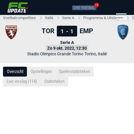
16
LIVE VOETBAL
Voetbalcompetities
Italië
Serie A
Programma & Uitslagen
2
TOR
EMP
1
-
1
Serie A
Zo 9 okt. 2022, 12:30
Stadio Olimpico Grande Torino Torino, Italië
Overzicht
Opstellingen
Spelerstatistieken
Live verslag (114)
Statistieken