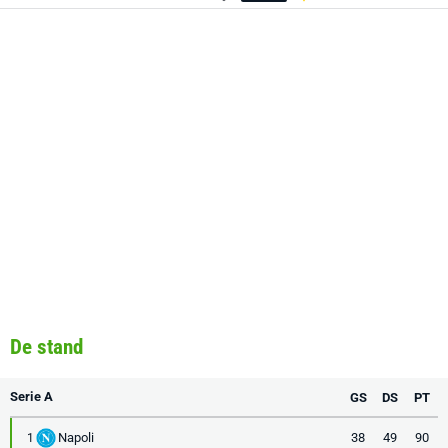
De stand
Serie A
GS
DS
PT
Napoli
38
49
90
1