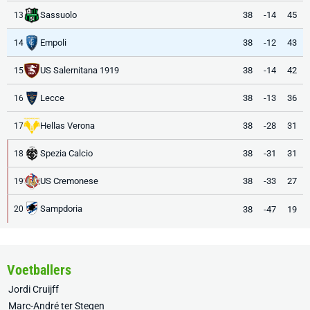
Sassuolo
38
-14
45
13
Empoli
38
-12
43
14
US Salernitana 1919
38
-14
42
15
Lecce
38
-13
36
16
Hellas Verona
38
-28
31
17
Spezia Calcio
38
-31
31
18
US Cremonese
38
-33
27
19
Sampdoria
38
-47
19
20
Voetballers
Jordi Cruijff
Marc-André ter Stegen