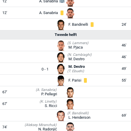
12'
A. Sanabria
12'
A. Sanabria
F. Bandinelli
24'
Tweede helft
(S. Lammers)
46'
M. Pjaca
(N. Cambiaghi)
46'
M. Destro
M. Destro
49'
0 - 1
(T. Ebuehi)
F. Parisi
55'
(A. Sanabria)
67'
P. Pellegri
(K. Linetty)
67'
S. Ricci
(F. Bandinelli)
69'
L. Henderson
(Aleksey Miranchuk)
74'
N. Radonjić