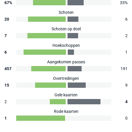
67%
33%
Schoten
20
6
Schoten op doel
7
2
Hoekschoppen
6
1
Aangekomen passes
457
191
Overtredingen
15
9
Gele kaarten
2
4
Rode kaarten
1
0