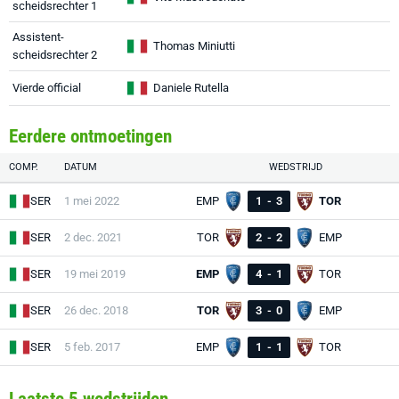
scheidsrechter 1
Assistent-
Thomas Miniutti
scheidsrechter 2
Vierde official
Daniele Rutella
Eerdere ontmoetingen
COMP.
DATUM
WEDSTRIJD
SER
1 mei 2022
EMP
1
-
3
TOR
SER
2 dec. 2021
TOR
2
-
2
EMP
SER
19 mei 2019
EMP
4
-
1
TOR
SER
26 dec. 2018
TOR
3
-
0
EMP
SER
5 feb. 2017
EMP
1
-
1
TOR