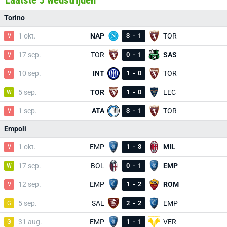
Laatste 5 wedstrijden
Torino
V
1 okt.
NAP
3
-
1
TOR
V
17 sep.
TOR
0
-
1
SAS
V
10 sep.
INT
1
-
0
TOR
W
5 sep.
TOR
1
-
0
LEC
V
1 sep.
ATA
3
-
1
TOR
Empoli
V
1 okt.
EMP
1
-
3
MIL
W
17 sep.
BOL
0
-
1
EMP
V
12 sep.
EMP
1
-
2
ROM
G
5 sep.
SAL
2
-
2
EMP
G
31 aug.
EMP
1
-
1
VER