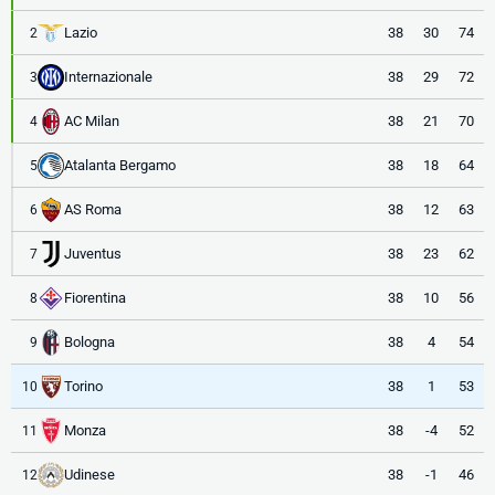
Lazio
38
30
74
2
Internazionale
38
29
72
3
AC Milan
38
21
70
4
Atalanta Bergamo
38
18
64
5
AS Roma
38
12
63
6
Juventus
38
23
62
7
Fiorentina
38
10
56
8
Bologna
38
4
54
9
Torino
38
1
53
10
Monza
38
-4
52
11
Udinese
38
-1
46
12