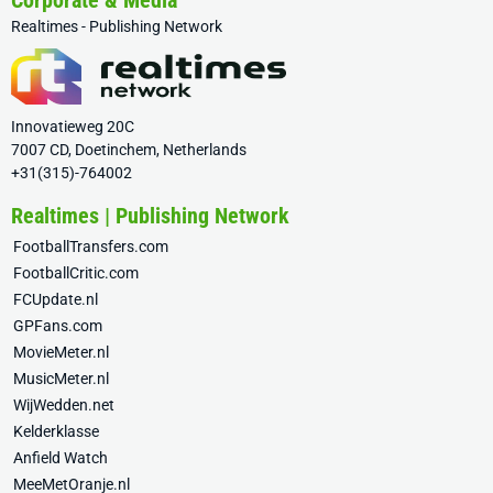
Corporate & Media
Realtimes - Publishing Network
Innovatieweg 20C
7007 CD, Doetinchem, Netherlands
+31(315)-764002
Realtimes | Publishing Network
FootballTransfers.com
FootballCritic.com
FCUpdate.nl
GPFans.com
MovieMeter.nl
MusicMeter.nl
WijWedden.net
Kelderklasse
Anfield Watch
MeeMetOranje.nl