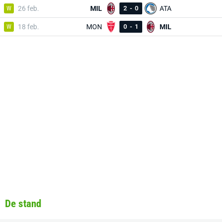
W
26 feb.
MIL
2
-
0
ATA
W
18 feb.
MON
0
-
1
MIL
De stand