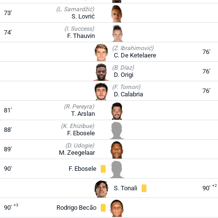
(L. Samardžić)
73'
S. Lovrić
(I. Success)
74'
F. Thauvin
(Z. Ibrahimović)
76'
C. De Ketelaere
(B. Díaz)
76'
D. Origi
(F. Tomori)
76'
D. Calabria
(R. Pereyra)
81'
T. Arslan
(K. Ehizibue)
88'
F. Ebosele
(D. Udogie)
89'
M. Zeegelaar
90'
F. Ebosele
+2
S. Tonali
90'
+3
90'
Rodrigo Becão