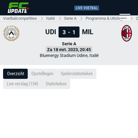
LIVE VOETBAL
Voetbalcompetities
Italië
Serie A
Programma & Uitslagen
2
UDI
MIL
3
-
1
Serie A
Za 18 mrt. 2023, 20:45
Bluenergy Stadium Udine, Italië
Overzicht
Opstellingen
Spelerstatistieken
Live verslag (134)
Statistieken