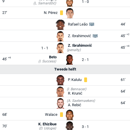
9'
1 - 0
(L. Samardžić)
27'
N. Pérez
Rafael Leão
44'
+2
Z. Ibrahimović
45'
Z. Ibrahimović
+4
45'
1 - 1
(penalty)
Beto
+6
45'
2 - 1
(I. Success)
Tweede helft
P. Kalulu
61'
(I. Bennacer)
64'
R. Krunić
(A. Saelemaekers)
64'
A. Rebić
68'
Walace
K. Ehizibue
70'
3 - 1
(D. Udogie)