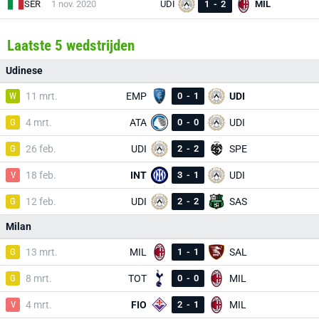
SER
1 nov. 2020
UDI
1
-
2
MIL
Laatste 5 wedstrijden
Udinese
W
11 mrt.
EMP
0
-
1
UDI
G
4 mrt.
ATA
0
-
0
UDI
G
26 feb.
UDI
2
-
2
SPE
V
18 feb.
INT
3
-
1
UDI
G
12 feb.
UDI
2
-
2
SAS
Milan
G
13 mrt.
MIL
1
-
1
SAL
G
8 mrt.
TOT
0
-
0
MIL
V
4 mrt.
FIO
2
-
1
MIL