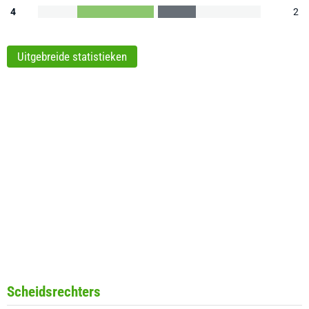
4
2
Uitgebreide statistieken
Scheidsrechters