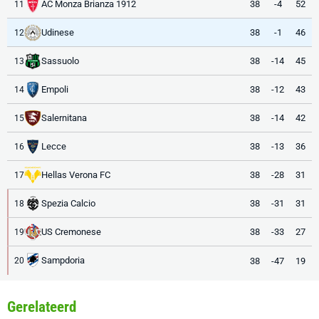
AC Monza Brianza 1912
38
-4
52
11
Udinese
38
-1
46
12
Sassuolo
38
-14
45
13
Empoli
38
-12
43
14
Salernitana
38
-14
42
15
Lecce
38
-13
36
16
Hellas Verona FC
38
-28
31
17
Spezia Calcio
38
-31
31
18
US Cremonese
38
-33
27
19
Sampdoria
38
-47
19
20
Gerelateerd