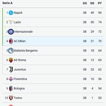
Serie A
GS
DS
PT
Napoli
38
49
90
1
Lazio
38
30
74
2
Internazionale
38
29
72
3
AC Milan
38
21
70
4
Atalanta Bergamo
38
18
64
5
AS Roma
38
12
63
6
Juventus
38
23
62
7
Fiorentina
38
10
56
8
Bologna
38
4
54
9
Torino
38
1
53
10