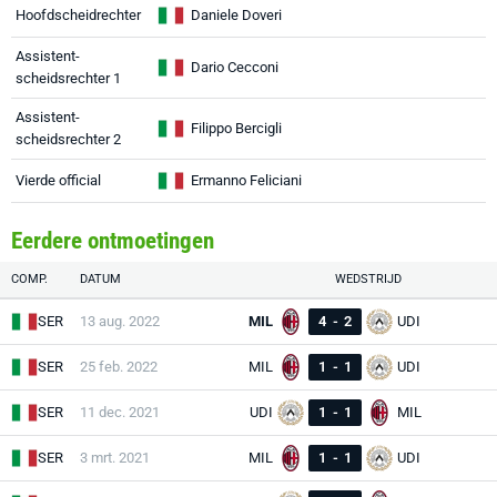
Hoofdscheidrechter
Daniele Doveri
Assistent-
Dario Cecconi
scheidsrechter 1
Assistent-
Filippo Bercigli
scheidsrechter 2
Vierde official
Ermanno Feliciani
Eerdere ontmoetingen
COMP.
DATUM
WEDSTRIJD
SER
13 aug. 2022
MIL
4
-
2
UDI
SER
25 feb. 2022
MIL
1
-
1
UDI
SER
11 dec. 2021
UDI
1
-
1
MIL
SER
3 mrt. 2021
MIL
1
-
1
UDI