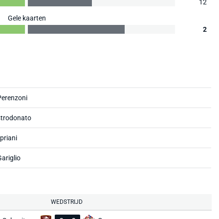
12
Gele kaarten
2
Perenzoni
strodonato
priani
ariglio
WEDSTRIJD