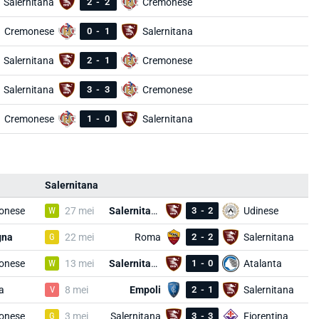
Salernitana
2
-
2
Cremonese
Cremonese
0
-
1
Salernitana
Salernitana
2
-
1
Cremonese
Salernitana
3
-
3
Cremonese
Cremonese
1
-
0
Salernitana
Salernitana
onese
W
27 mei
Salernitana
3
-
2
Udinese
gna
G
22 mei
Roma
2
-
2
Salernitana
onese
W
13 mei
Salernitana
1
-
0
Atalanta
a
V
8 mei
Empoli
2
-
1
Salernitana
onese
G
3 mei
Salernitana
3
-
3
Fiorentina