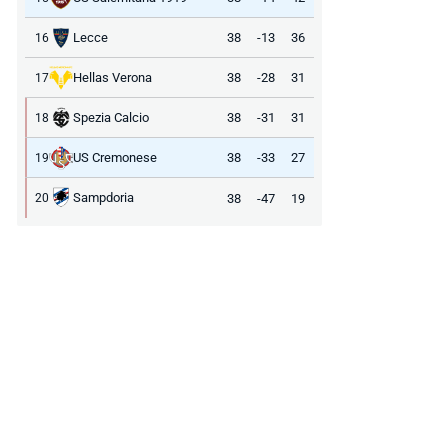
Lecce
38
-13
36
16
Hellas Verona
38
-28
31
17
Spezia Calcio
38
-31
31
18
US Cremonese
38
-33
27
19
Sampdoria
38
-47
19
20