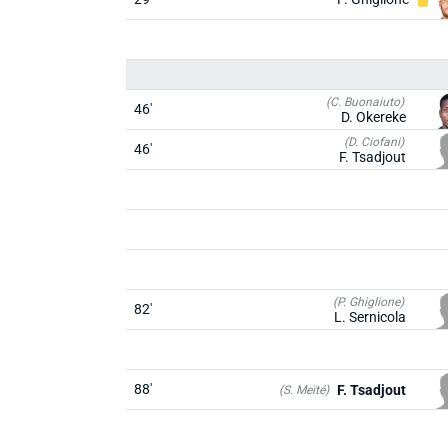
(C. Buonaiuto)
46'
D. Okereke
(D. Ciofani)
46'
F. Tsadjout
(P. Ghiglione)
82'
L. Sernicola
88'
F. Tsadjout
(S. Meïté)