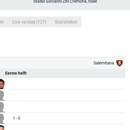
Stadio Giovanni Zini Cremona, Italië
en
Live verslag (127)
Statistieken
Salernitana
Eerste helft
1 - 0