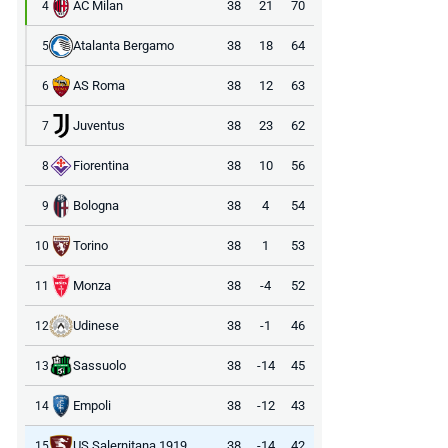
AC Milan
38
21
70
4
Atalanta Bergamo
38
18
64
5
AS Roma
38
12
63
6
Juventus
38
23
62
7
Fiorentina
38
10
56
8
Bologna
38
4
54
9
Torino
38
1
53
10
Monza
38
-4
52
11
Udinese
38
-1
46
12
Sassuolo
38
-14
45
13
Empoli
38
-12
43
14
US Salernitana 1919
38
-14
42
15