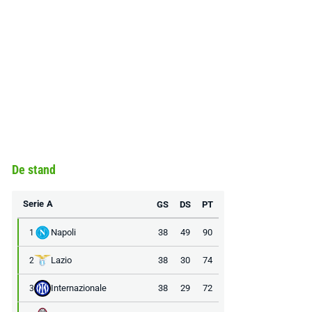
De stand
Serie A
GS
DS
PT
Napoli
38
49
90
1
Lazio
38
30
74
2
Internazionale
38
29
72
3