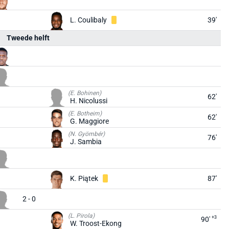
L. Coulibaly
39'
Tweede helft
(E. Bohinen)
62'
H. Nicolussi
(E. Botheim)
62'
G. Maggiore
(N. Gyömbér)
76'
J. Sambia
K. Piątek
87'
2 - 0
(L. Pirola)
+3
90'
W. Troost-Ekong