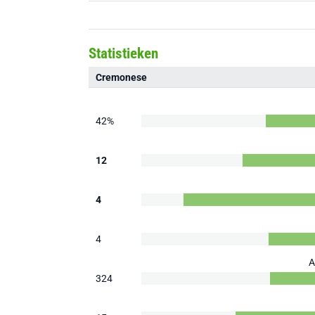
Statistieken
Cremonese
42%
12
4
4
A
324