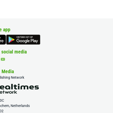
e app
 social media
& Media
blishing Network
20C
nchem, Netherlands
02