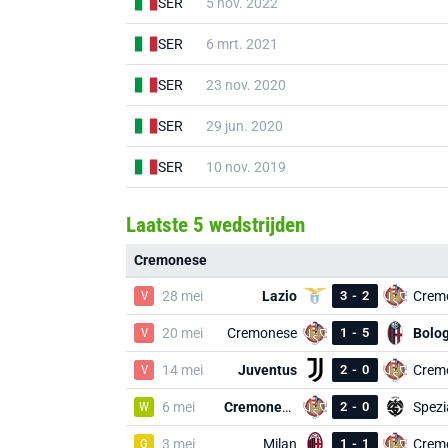
SER
5 nov. 2022
SER
6 mrt. 2021
SER
23 nov. 2020
SER
29 jun. 2020
SER
10 nov. 2019
Laatste 5 wedstrijden
Cremonese
V
28 mei
Lazio
3
-
2
Crem
V
20 mei
Cremonese
1
-
5
Bolo
V
14 mei
Juventus
2
-
0
Crem
W
6 mei
Cremonese
2
-
0
Spezi
G
3 mei
Milan
1
-
1
Crem