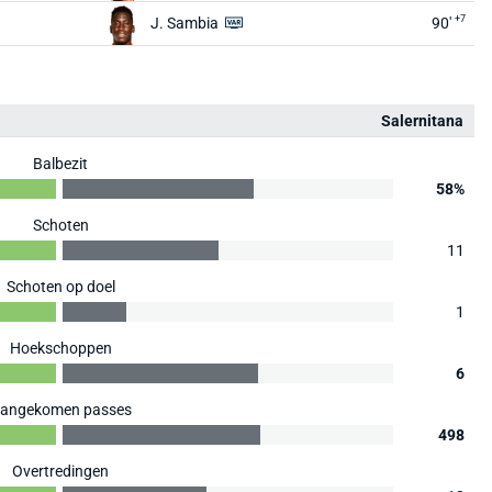
+7
J. Sambia
90'
Salernitana
Balbezit
58%
Schoten
11
Schoten op doel
1
Hoekschoppen
6
angekomen passes
498
Overtredingen