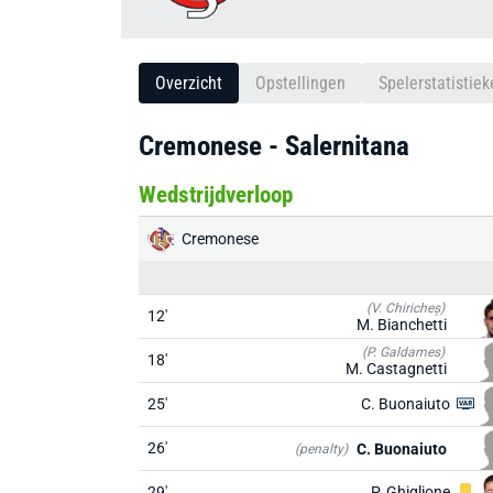
Overzicht
Opstellingen
Spelerstatistiek
Cremonese - Salernitana
Wedstrijdverloop
Cremonese
(V. Chiricheș)
12'
M. Bianchetti
(P. Galdames)
18'
M. Castagnetti
25'
C. Buonaiuto
26'
C. Buonaiuto
(penalty)
29'
P. Ghiglione