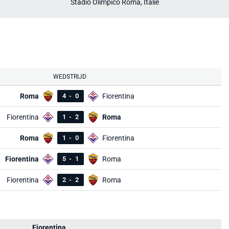
Stadio Olimpico Roma, Italië
WEDSTRIJD
Roma
4
-
0
Fiorentina
Fiorentina
1
-
2
Roma
Roma
1
-
0
Fiorentina
Fiorentina
5
-
1
Roma
Fiorentina
2
-
2
Roma
Fiorentina