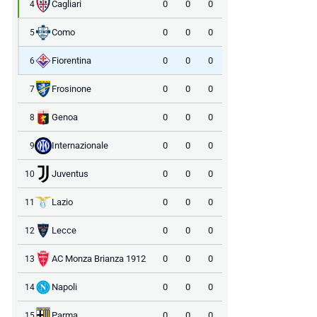
Cagliari
0
0
0
4
Como
0
0
0
5
Fiorentina
0
0
0
6
Frosinone
0
0
0
7
Genoa
0
0
0
8
Internazionale
0
0
0
9
Juventus
0
0
0
10
Lazio
0
0
0
11
Lecce
0
0
0
12
AC Monza Brianza 1912
0
0
0
13
Napoli
0
0
0
14
Parma
0
0
0
15