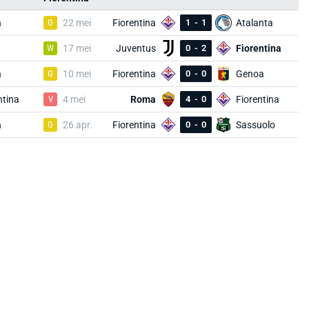
a
G
22 mei
Fiorentina
1
-
1
Atalanta
W
17 mei
Juventus
0
-
2
Fiorentina
a
G
10 mei
Fiorentina
0
-
0
Genoa
ntina
V
4 mei
Roma
4
-
0
Fiorentina
a
G
26 apr.
Fiorentina
0
-
0
Sassuolo