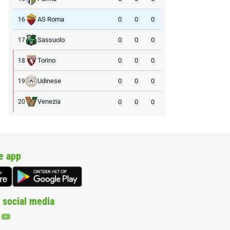
AS Roma
0
0
0
16
Sassuolo
0
0
0
17
Torino
0
0
0
18
Udinese
0
0
0
19
Venezia
0
0
0
20
e app
 social media