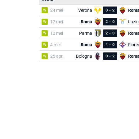
W
24 mei
Verona
0
-
2
Rom
W
17 mei
Roma
2
-
0
Lazio
W
10 mei
Parma
2
-
3
Rom
W
4 mei
Roma
4
-
0
Fiore
W
25 apr.
Bologna
0
-
2
Rom