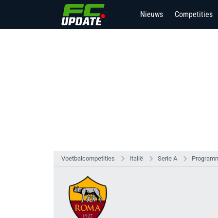
Nieuws
Competities
Voetbalcompetities
Italië
Serie A
Programm