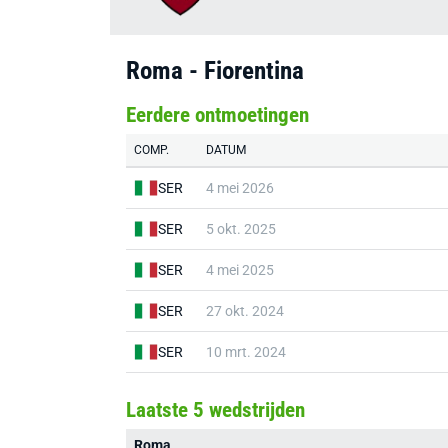
Roma - Fiorentina
Eerdere ontmoetingen
COMP.
DATUM
SER
4 mei 2026
SER
5 okt. 2025
SER
4 mei 2025
SER
27 okt. 2024
SER
10 mrt. 2024
Laatste 5 wedstrijden
Roma