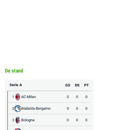
De stand
Serie A
GS
DS
PT
AC Milan
0
0
0
1
Atalanta Bergamo
0
0
0
2
Bologna
0
0
0
3