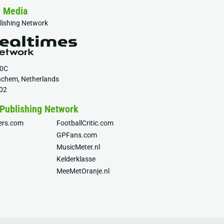
& Media
blishing Network
20C
nchem, Netherlands
02
 Publishing Network
fers.com
FootballCritic.com
GPFans.com
MusicMeter.nl
Kelderklasse
MeeMetOranje.nl