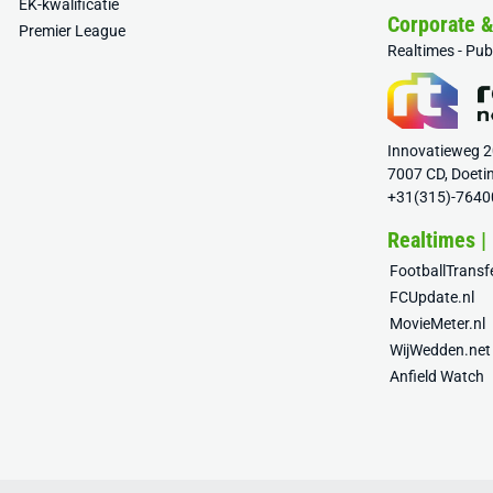
EK-kwalificatie
Corporate 
Premier League
Realtimes - Pu
Innovatieweg 
7007 CD, Doeti
+31(315)-7640
Realtimes |
FootballTrans
FCUpdate.nl
MovieMeter.nl
WijWedden.net
Anfield Watch