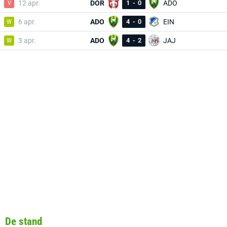
V
12 apr.
DOR
1
-
0
ADO
W
6 apr.
ADO
4
-
0
EIN
W
3 apr.
ADO
4
-
2
JAJ
De stand