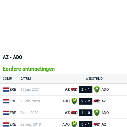
AZ - ADO
Eerdere ontmoetingen
COMP.
DATUM
WEDSTRIJD
ERE
16 jan. 2021
AZ
2
-
1
ADO
ERE
25 okt. 2020
ADO
2
-
2
AZ
ERE
7 mrt. 2020
AZ
4
-
0
ADO
ERE
22 sep. 2019
ADO
0
-
1
AZ