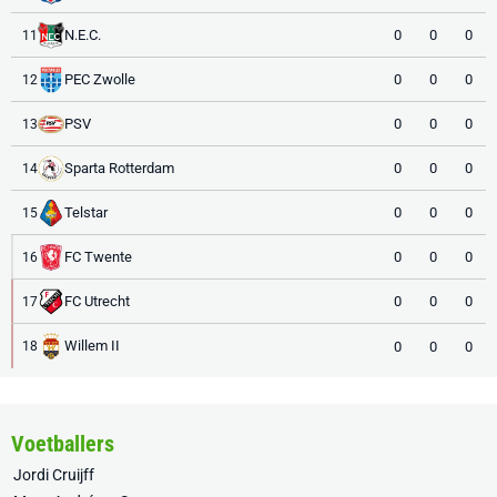
N.E.C.
0
0
0
11
PEC Zwolle
0
0
0
12
PSV
0
0
0
13
Sparta Rotterdam
0
0
0
14
Telstar
0
0
0
15
FC Twente
0
0
0
16
FC Utrecht
0
0
0
17
Willem II
0
0
0
18
Voetballers
Jordi Cruijff