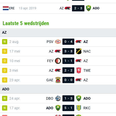
ERE
13 apr. 2019
AZ
2
-
3
ADO
Laatste 5 wedstrijden
AZ
W
2 aug.
PSV
0
-
4
AZ
G
17 mei
AZ
3
-
3
NAC
G
10 mei
FEY
1
-
1
AZ
G
3 mei
AZ
2
-
2
TWE
G
23 apr.
GAE
0
-
0
AZ
ADO
W
24 apr.
DBO
1
-
3
ADO
W
17 apr.
ADO
5
-
1
RKC