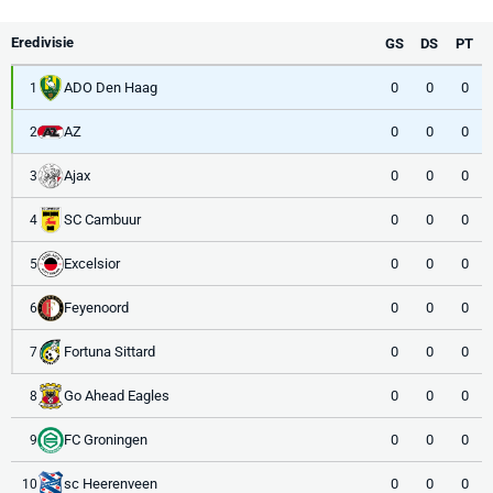
Eredivisie
GS
DS
PT
ADO Den Haag
0
0
0
1
AZ
0
0
0
2
Ajax
0
0
0
3
SC Cambuur
0
0
0
4
Excelsior
0
0
0
5
Feyenoord
0
0
0
6
Fortuna Sittard
0
0
0
7
Go Ahead Eagles
0
0
0
8
FC Groningen
0
0
0
9
sc Heerenveen
0
0
0
10