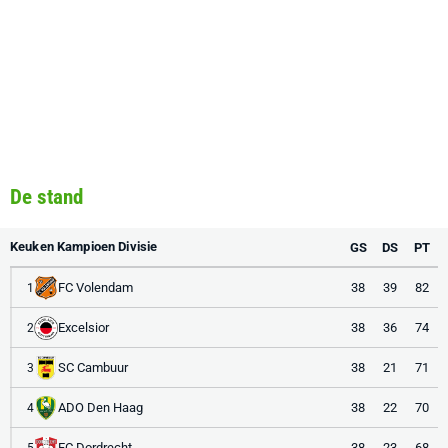
De stand
Keuken Kampioen Divisie
GS
DS
PT
FC Volendam
38
39
82
1
Excelsior
38
36
74
2
SC Cambuur
38
21
71
3
ADO Den Haag
38
22
70
4
FC Dordrecht
38
23
68
5