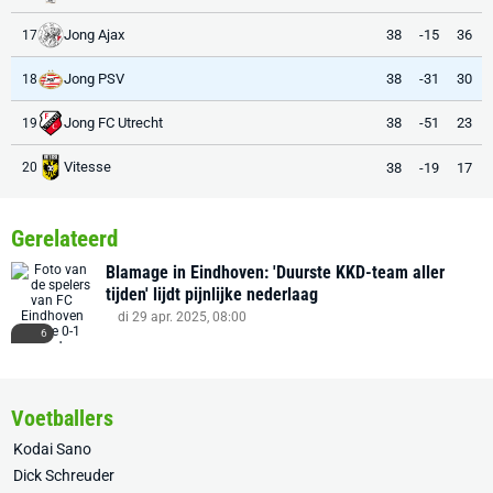
Jong Ajax
38
-15
36
17
Jong PSV
38
-31
30
18
Jong FC Utrecht
38
-51
23
19
Vitesse
38
-19
17
20
Gerelateerd
Blamage in Eindhoven: 'Duurste KKD-team aller
tijden' lijdt pijnlijke nederlaag
di 29 apr. 2025, 08:00
6
Voetballers
Kodai Sano
Dick Schreuder