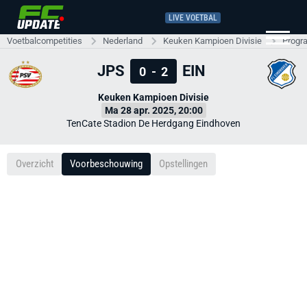
LIVE VOETBAL
Voetbalcompetities
Nederland
Keuken Kampioen Divisie
Progr
JPS
EIN
0
-
2
Keuken Kampioen Divisie
Ma 28 apr. 2025, 20:00
TenCate Stadion De Herdgang Eindhoven
Overzicht
Voorbeschouwing
Opstellingen