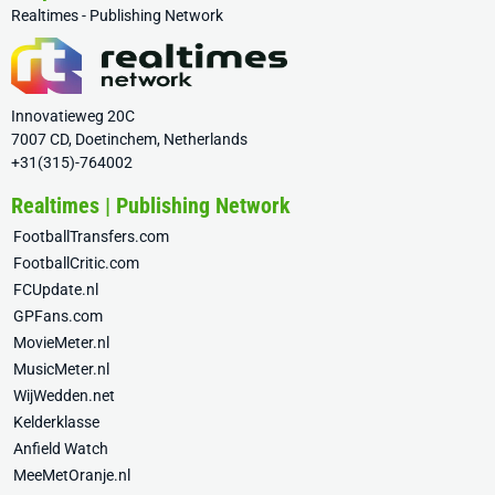
Realtimes - Publishing Network
Innovatieweg 20C
7007 CD, Doetinchem, Netherlands
+31(315)-764002
Realtimes | Publishing Network
FootballTransfers.com
FootballCritic.com
FCUpdate.nl
GPFans.com
MovieMeter.nl
MusicMeter.nl
WijWedden.net
Kelderklasse
Anfield Watch
MeeMetOranje.nl