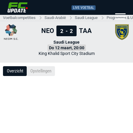
LIVE VOETBAL
Voetbalcompetities
Saudi-Arabië
Saudi League
Programma & Ui
NEO
TAA
2
-
2
Saudi League
Do 12 maart, 20:00
King Khalid Sport City Stadium
Overzicht
Opstellingen