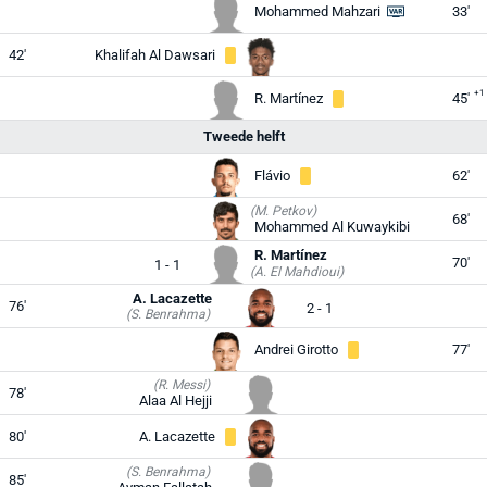
Mohammed Mahzari
33'
42'
Khalifah Al Dawsari
+1
R. Martínez
45'
Tweede helft
Flávio
62'
(M. Petkov)
68'
Mohammed Al Kuwaykibi
R. Martínez
70'
1 - 1
(A. El Mahdioui)
A. Lacazette
76'
2 - 1
(S. Benrahma)
Andrei Girotto
77'
(R. Messi)
78'
Alaa Al Hejji
80'
A. Lacazette
(S. Benrahma)
85'