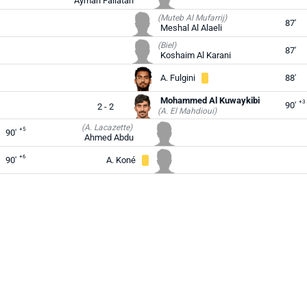
Ayman Fallatah
(Muteb Al Mufarrij)
87'
Meshal Al Alaeli
(Biel)
87'
Koshaim Al Karani
A. Fulgini
88'
Mohammed Al Kuwaykibi
+3
90'
2 - 2
(A. El Mahdioui)
(A. Lacazette)
+5
90'
Ahmed Abdu
+6
90'
A. Koné