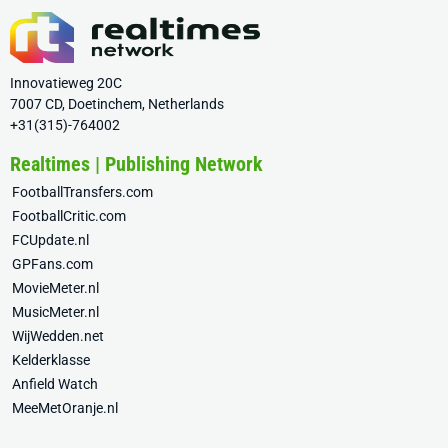
Innovatieweg 20C
7007 CD, Doetinchem, Netherlands
+31(315)-764002
Realtimes | Publishing Network
FootballTransfers.com
FootballCritic.com
FCUpdate.nl
GPFans.com
MovieMeter.nl
MusicMeter.nl
WijWedden.net
Kelderklasse
Anfield Watch
MeeMetOranje.nl