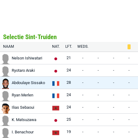
Selectie Sint-Truiden
NAAM
NAT.
LFT.
WEDS.
21
-
-
-
-
Nelson Ishiwatari
24
-
-
-
-
Ryotaro Araki
28
-
-
-
-
Abdoulaye Sissako
24
-
-
-
-
Ryan Merlen
24
-
-
-
-
Ilias Sebaoui
25
-
-
-
-
K. Matsuzawa
19
-
-
-
-
I. Benachour