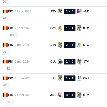
90'
PRO
23 apr. 2026
STV
2
-
0
AND
90'
PRO
26 apr. 2026
KVM
1
-
4
STV
88'
PRO
2 mei 2026
STV
2
-
1
STG
90'
PRO
9 mei 2026
CLU
2
-
0
STV
82'
PRO
16 mei 2026
STV
1
-
1
GNT
90'
PRO
21 mei 2026
AND
3
-
1
STV
90'