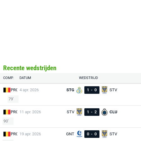
Recente wedstrijden
COMP.
DATUM
WEDSTRIJD
PRO
4 apr. 2026
STG
1
-
0
STV
79'
PRO
11 apr. 2026
STV
1
-
2
CLU
90'
PRO
19 apr. 2026
GNT
0
-
0
STV