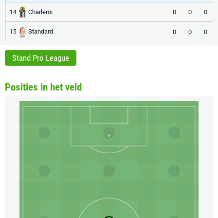
Charleroi
0
0
0
14
Standard
0
0
0
15
Stand Pro League
Posities in het veld