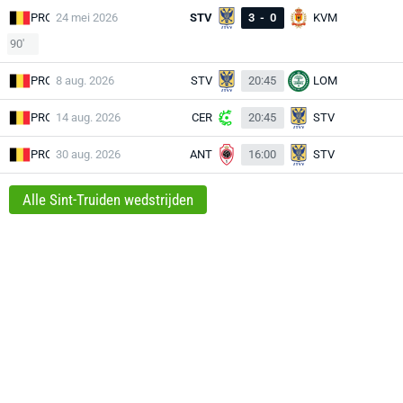
PRO
24 mei 2026
STV
3
-
0
KVM
90'
PRO
8 aug. 2026
STV
20:45
LOM
PRO
14 aug. 2026
CER
20:45
STV
PRO
30 aug. 2026
ANT
16:00
STV
Alle Sint-Truiden wedstrijden