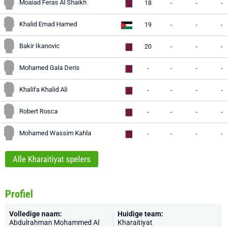
Moaiad Feras Al Shaikh
18
-
-
-
Khalid Emad Hamed
19
-
-
-
Bakir Ikanovic
20
-
-
-
Mohamed Gala Deris
-
-
-
-
Khalifa Khalid Ali
-
-
-
-
Robert Rosca
-
-
-
-
Mohamed Wassim Kahla
-
-
-
-
Alle Kharaitiyat spelers
Profiel
Volledige naam:
Huidige team:
Abdulrahman Mohammed Al
Kharaitiyat