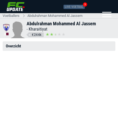
3
LIVE VOETBAL
Voetballers
Abdulrahman Mohammed Al Jassem
Abdulrahman Mohammed Al Jassem
-
Kharaitiyat
€244k
Overzicht