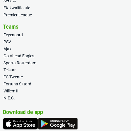
Serie A
EK-kwalificatie
Premier League
Teams
Feyenoord
PSV
Ajax
Go Ahead Eagles
Sparta Rotterdam
Telstar
FC Twente
Fortuna Sittard
Willem II
N.E.C.
Download de app