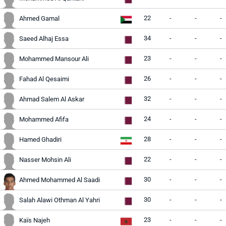
22
-
-
-
Ahmed Gamal
34
-
-
-
Saeed Alhaj Essa
23
-
-
-
Mohammed Mansour Ali
26
-
-
-
Fahad Al Qesaimi
32
-
-
-
Ahmad Salem Al Askar
24
-
-
-
Mohammed Afifa
28
-
-
-
Hamed Ghadiri
22
-
-
-
Nasser Mohsin Ali
30
-
-
-
Ahmed Mohammed Al Saadi
30
-
-
-
Salah Alawi Othman Al Yahri
23
-
-
-
Kaïs Najeh