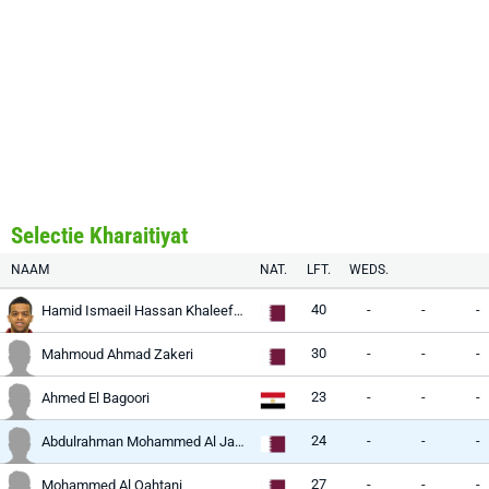
Selectie Kharaitiyat
NAAM
NAT.
LFT.
WEDS.
40
-
-
-
Hamid Ismaeil Hassan Khaleefa Hamid
30
-
-
-
Mahmoud Ahmad Zakeri
23
-
-
-
Ahmed El Bagoori
24
-
-
-
Abdulrahman Mohammed Al Jassem
27
-
-
-
Mohammed Al Qahtani