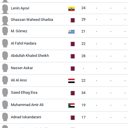
24
-
-
-
Lenín Ayoví
29
-
-
-
Ghassan Waheed Gharbia
M. Gómez
21
-
-
-
Al Fahd Haidara
22
-
-
-
Abdullah Khaled Sheikh
28
-
-
-
Nasser Askar
-
-
-
-
Ali Al Ansi
22
-
-
-
Saied Elhag Eisa
34
-
-
-
Muhammad Amir Ali
19
-
-
-
Adnad Iskandarani
17
-
-
-